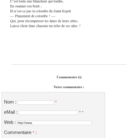
C’est toute une blancheur qui tombe,
En ouatant son bruit ;
Et n’est-ce pas la colombe du Saint-Esprit
— Planement de colombe ! —
Qui, pour récompenser les âmes de leurs zèles,
Laisse choir dans chacune un écho de ses ailes ?
Commentaire (s)
Votre commentaire :
Nom :
*
eMail :
*
*
Web :
Commentaire
:
*