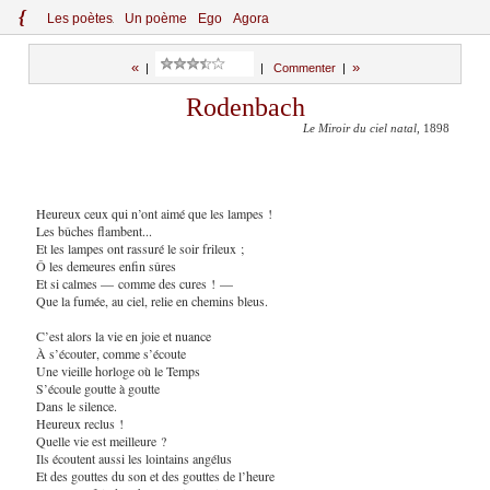
{
Le
s
po
èt
es
Un poème
Ego
Agora
«
»
|
|
Commenter
|
Rodenbach
Le Miroir du ciel natal
, 1898
Heureux ceux qui n’ont aimé que les lampes !
Les bûches flambent...
Et les lampes ont rassuré le soir frileux ;
Ô les demeures enfin sûres
Et si calmes — comme des cures ! —
Que la fumée, au ciel, relie en chemins bleus.
C’est alors la vie en joie et nuance
À s’écouter, comme s’écoute
Une vieille horloge où le Temps
S’écoule goutte à goutte
Dans le silence.
Heureux reclus !
Quelle vie est meilleure ?
Ils écoutent aussi les lointains angélus
Et des gouttes du son et des gouttes de l’heure