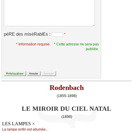
pèRE des miséRablEs :
*
* Information requise.
* Cette adresse ne sera pas
publiée.
Rodenbach
(1855-1898)
LE MIROIR DU CIEL NATAL
(1898)
×
LES LAMPES
Lа lаmpе еnfin еst аlluméе...