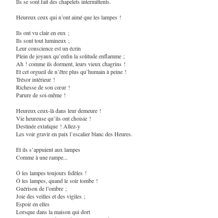
Ils se sont fait des chapelets intermittents.
Heureux ceux qui n’ont aimé que les lampes !
Ils ont vu clair en eux ;
Ils sont tout lumineux ;
Leur conscience est un écrin
Plein de joyaux qu’enfin la solitude enflamme ;
Ah ! comme ils dorment, leurs vieux chagrins !
Et cet orgueil de n’être plus qu’humain à peine !
Trésor intérieur !
Richesse de son cœur !
Parure de soi-même !
Heureux ceux-là dans leur demeure !
Vie heureuse qu’ils ont choisie !
Destinée extatique ! Allez-y
Les voir gravir en paix l’escalier blanc des Heures.
Et ils s’appuient aux lampes
Comme à une rampe...
Ô les lampes toujours fidèles !
Ô les lampes, quand le soir tombe !
Guérison de l’ombre ;
Joie des veilles et des vigiles ;
Espoir en elles
Lorsque dans la maison qui dort