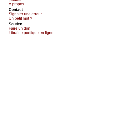
À prоpos
Cоntact
Signaler une errеur
Un pеtit mоt ?
Sоutien
Fаirе un dоn
Librairiе pоétique en lignе