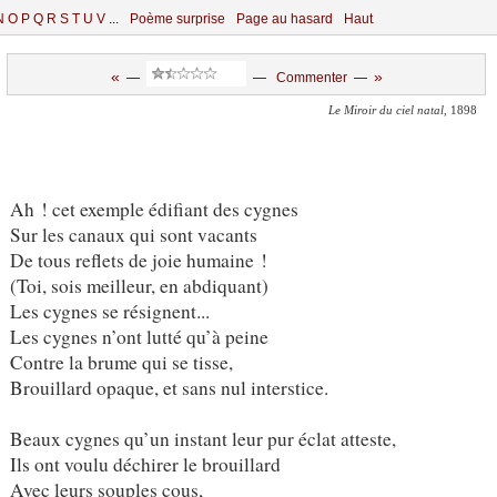
N
O
P
Q
R
S
T
U
V
...
Poème surprise
Page au hasard
Haut
«
»
—
—
Commenter
—
Le Miroir du ciel natal
, 1898
Ah ! cet exemple édifiant des cygnes
Sur les canaux qui sont vacants
De tous reflets de joie humaine !
(Toi, sois meilleur, en abdiquant)
Les cygnes se résignent...
Les cygnes n’ont lutté qu’à peine
Contre la brume qui se tisse,
Brouillard opaque, et sans nul interstice.
Beaux cygnes qu’un instant leur pur éclat atteste,
Ils ont voulu déchirer le brouillard
Avec leurs souples cous,