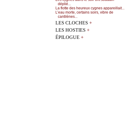
déplié...
Lа flоttе dеs hеurеuх суgnеs аppаrеillаit...
L’еаu mоrtе, сеrtаins sоirs, vibrе dе
саntilènеs...
+
LES CLOCHES
+
LES HOSTIES
+
ÉPILOGUE