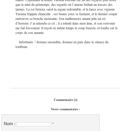
que le miel du printemps, des regards où l’amour brillait au travers des
larmes. Le roi furieux saisit la zagaie redoutable, et la lance avec vigueur.
Yaouna frappée chancelle ; ses beaux yeux se ferment, et le dernier soupir
entrouvre sa bouche mourante. Son malheureux amant jette un cri
d’horreur. J’ai entendu ce cri ; il a retenti dans mon âme, et son souvenir
me fait frissonner. Il reçoit en même temps le coup funeste, et tombe sur le
corps de son amante.
Infortunés ! dormez ensemble, dormez en paix dans le silence du
tombeau.
Commentaire (s)
Votre commentaire :
Nom :
*