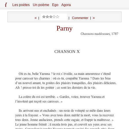
{
Le
s
po
èt
es
Un poème
Ego
Agora
«
»
|
|
Commenter
|
Parny
Chansons madécasses
, 1787
CHANSON X
Où es-tu, belle Yaouna ? le roi s’éveille, sa main amoureuse s’étend
pour caresser tes charmes : où es-tu, coupable Yaouna ? Dans les bras
d’un nouvel amant, tu goûtes des plaisirs tranquilles, des plaisirs délicieux.
Ah ! presse-toi de les goûter ; ce sont les derniers de ta vie.
La colère du roi est terrible. « Gardes, volez, trouvez Yaouna et
l’insolent qui reçoit ses caresses. »
Ils arrivent nus et enchaînés : un reste de volupté se mêle dans leurs
yeux à la frayeur. « Vous avez tous deux mérité la mort, vous la recevrez
tous deux. Jeune audacieux, prends cette zagaie, et frappe ta maîtresse. »
Le jeune homme frémit ; il recula trois pas, et couvrit ses yeux avec ses
mains. Cependant la tendre Yaouna tournait sur lui des regards plus
doux