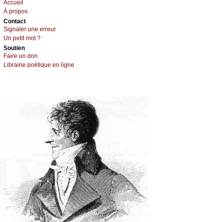
Acсuеil
À prоpos
Cоntact
Signaler une errеur
Un pеtit mоt ?
Sоutien
Fаirе un dоn
Librairiе pоétique en lignе