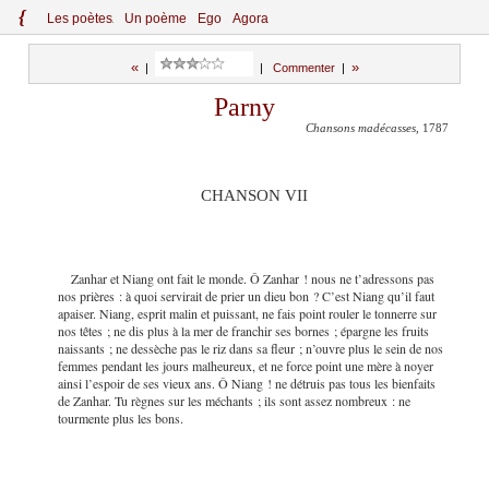
{
Le
s
po
èt
es
Un poème
Ego
Agora
«
»
|
|
Commenter
|
Parny
Chansons madécasses
, 1787
CHANSON VII
Zanhar et Niang ont fait le monde. Ô Zanhar ! nous ne t’adressons pas
nos prières : à quoi servirait de prier un dieu bon ? C’est Niang qu’il faut
apaiser. Niang, esprit malin et puissant, ne fais point rouler le tonnerre sur
nos têtes ; ne dis plus à la mer de franchir ses bornes ; épargne les fruits
naissants ; ne dessèche pas le riz dans sa fleur ; n’ouvre plus le sein de nos
femmes pendant les jours malheureux, et ne force point une mère à noyer
ainsi l’espoir de ses vieux ans. Ô Niang ! ne détruis pas tous les bienfaits
de Zanhar. Tu règnes sur les méchants ; ils sont assez nombreux : ne
tourmente plus les bons.