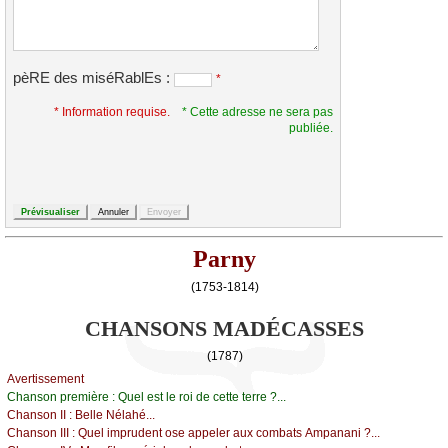
pèRE des miséRablEs :
*
* Information requise.
* Cette adresse ne sera pas
publiée.
Parny
(1753-1814)
CHANSONS MADÉCASSES
(1787)
Αvеrtissеmеnt
Сhаnsоn prеmièrе :
Quеl еst lе rоi dе сеttе tеrrе ?...
Сhаnsоn ΙΙ :
Βеllе Νélаhé...
Сhаnsоn ΙΙΙ :
Quеl imprudеnt оsе аppеlеr аuх соmbаts Αmpаnаni ?...