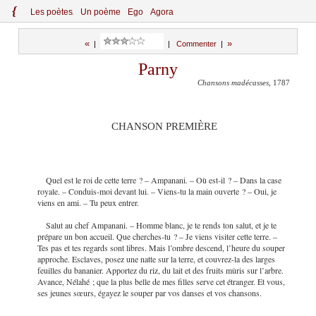
{
Le
s
po
èt
es
Un poème
Ego
Agora
«
»
|
|
Commenter
|
Parny
Chansons madécasses
, 1787
CHANSON PREMIÈRE
Quel est le roi de cette terre ? – Ampanani. – Où est-il ? – Dans la case
royale. – Conduis-moi devant lui. – Viens-tu la main ouverte ? – Oui, je
viens en ami. – Tu peux entrer.
Salut au chef Ampanani. – Homme blanc, je te rends ton salut, et je te
prépare un bon accueil. Que cherches-tu ? – Je viens visiter cette terre. –
Tes pas et tes regards sont
libres. Mais l’ombre descend, l’heure du souper
approche. Esclaves, posez une natte sur la terre, et couvrez-la des larges
feuilles du bananier. Apportez du riz, du lait et des fruits mûris sur l’arbre.
Avance, Nélahé ; que la plus belle de mes filles serve cet étranger. Et vous,
ses jeunes sœurs, égayez le souper par vos danses et vos chansons.