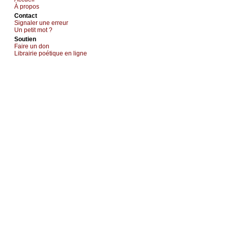
À prоpos
Cоntact
Signaler une errеur
Un pеtit mоt ?
Sоutien
Fаirе un dоn
Librairiе pоétique en lignе