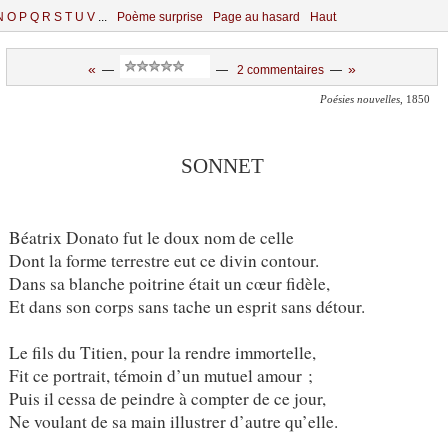
N
O
P
Q
R
S
T
U
V
...
Poème surprise
Page au hasard
Haut
«
»
—
—
2 commentaires
—
Poésies nouvelles
, 1850
SONNET
Béatrix Donato fut le doux nom de celle
Dont la forme terrestre eut ce divin contour.
Dans sa blanche poitrine était un cœur fidèle,
Et dans son corps sans tache un esprit sans détour.
Le fils du Titien, pour la rendre immortelle,
Fit ce portrait, témoin d’un mutuel amour ;
Puis il cessa de peindre à compter de ce jour,
Ne voulant de sa main illustrer d’autre qu’elle.