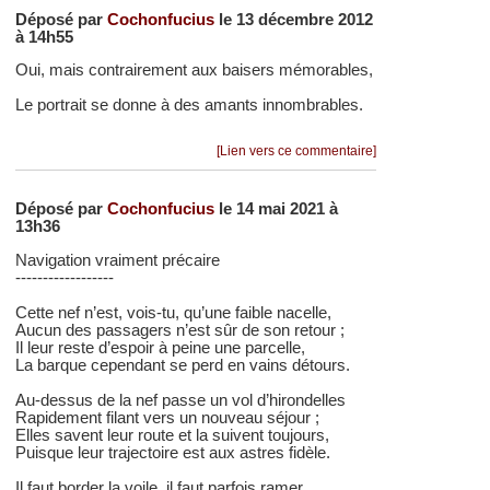
Déposé par
Cochonfucius
le 13 décembre 2012
à 14h55
Oui, mais contrairement aux baisers mémorables,
Le portrait se donne à des amants innombrables.
[Lien vers ce commentaire]
Déposé par
Cochonfucius
le 14 mai 2021 à
13h36
Navigation vraiment précaire
------------------
Cette nef n’est, vois-tu, qu’une faible nacelle,
Aucun des passagers n’est sûr de son retour ;
Il leur reste d’espoir à peine une parcelle,
La barque cependant se perd en vains détours.
Au-dessus de la nef passe un vol d’hirondelles
Rapidement filant vers un nouveau séjour ;
Elles savent leur route et la suivent toujours,
Puisque leur trajectoire est aux astres fidèle.
Il faut border la voile, il faut parfois ramer,