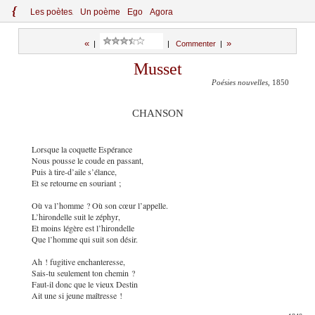
{
Le
s
po
èt
es
Un poème
Ego
Agora
«
»
|
|
Commenter
|
Musset
Poésies nouvelles
, 1850
CHANSON
Lorsque la coquette Espérance
Nous pousse le coude en passant,
Puis à tire-d’aile s’élance,
Et se retourne en souriant ;
Où va l’homme ? Où son cœur l’appelle.
L’hirondelle suit le zéphyr,
Et moins légère est l’hirondelle
Que l’homme qui suit son désir.
Ah ! fugitive enchanteresse,
Sais-tu seulement ton chemin ?
Faut-il donc que le vieux Destin
Ait une si jeune maîtresse !