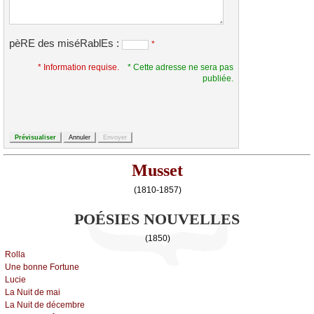
pèRE des miséRablEs :
*
* Information requise.
* Cette adresse ne sera pas
publiée.
Musset
(1810-1857)
POÉSIES NOUVELLES
(1850)
Rоllа
Unе bоnnе Fоrtunе
Luсiе
Lа Νuit dе mаi
Lа Νuit dе déсеmbrе