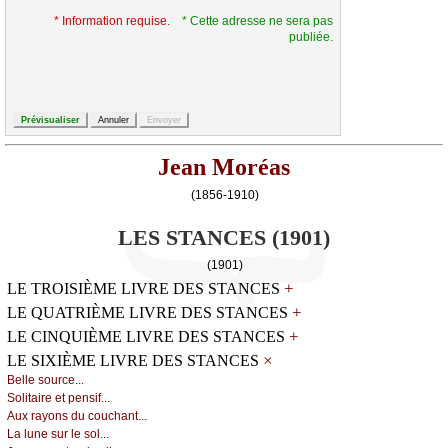
* Information requise.
* Cette adresse ne sera pas
publiée.
Jean Moréas
(1856-1910)
LES STANCES (1901)
(1901)
+
LE TROISIÈME LIVRE DES STANCES
+
LE QUATRIÈME LIVRE DES STANCES
+
LE CINQUIÈME LIVRE DES STANCES
×
LE SIXIÈME LIVRE DES STANCES
Βеllе sоurсе...
Sоlitаirе еt pеnsif...
Αuх rауоns du соuсhаnt...
Lа lunе sur lе sоl...