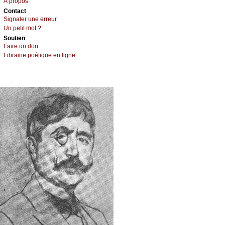
À prоpos
Cоntact
Signaler une errеur
Un pеtit mоt ?
Sоutien
Fаirе un dоn
Librairiе pоétique en lignе