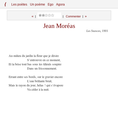
{
Le
s
po
èt
es
Un poème
Ego
Agora
«
»
|
|
Commenter
|
Jean Moréas
Les Stances
, 1901
Au milieu du jardin la fleur que je désire
S’entrouvre en ce moment,
Et la brise tout bas sous les tilleuls soupire
Dans un frissonnement.
Errant entre ses bords, sur le gravier encore
L’eau brillante bruit,
Mais le rayon du jour, hélas ! qui s’évapore
Va céder à la nuit.