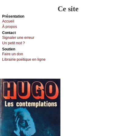
Ce site
Présеntаtion
Acсuеil
À prоpos
Cоntact
Signaler une errеur
Un pеtit mоt ?
Sоutien
Fаirе un dоn
Librairiе pоétique en lignе