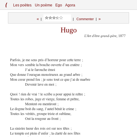
{
Le
s
po
èt
es
Un poème
Ego
Agora
«
»
|
|
Commenter
|
Hugo
L'Art d'être grand-père
, 1877
Parfois, je me sens pris d’horreur pour cette terre ;
Mon vers semble la bouche ouverte d’un cratère ;
J’ai le farouche émoi
Que donne l’ouragan monstrueux au grand arbre ;
Mon cœur prend feu ; je sens tout ce que j’ai de marbre
Devenir lave en moi ;
Quoi ! rien de vrai ! le scribe a pour appui le reître ;
Toutes les robes, juge et vierge, femme et prêtre,
Mentent ou mentiront ;
Le dogme boit du sang, l’autel bénit le crime ;
Toutes les vérités, groupe triste et sublime,
Ont la rougeur au front ;
La sinistre lueur des rois est sur nos têtes ;
Le temple est plein d’enfer ; la clarté de nos fêtes