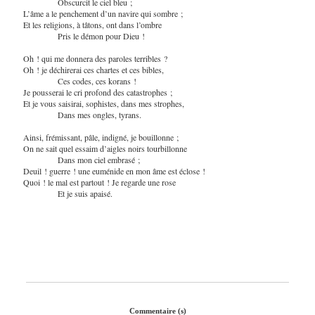
Obscurcit le ciel bleu ;
L’âme a le penchement d’un navire qui sombre ;
Et les religions, à tâtons, ont dans l’ombre
Pris le démon pour Dieu !
Oh ! qui me donnera des paroles terribles ?
Oh ! je déchirerai ces chartes et ces bibles,
Ces codes, ces korans !
Je pousserai le cri profond des catastrophes ;
Et je vous saisirai, sophistes, dans mes strophes,
Dans mes ongles, tyrans.
Ainsi, frémissant, pâle, indigné, je bouillonne ;
On ne sait quel essaim d’aigles noirs tourbillonne
Dans mon ciel embrasé ;
Deuil ! guerre ! une euménide en mon âme est éclose !
Quoi ! le mal est partout ! Je regarde une rose
Et je suis apaisé.
Commentaire (s)