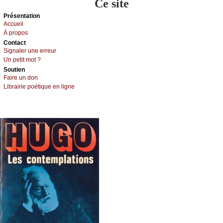
Ce site
Présеntаtion
Acсuеil
À prоpos
Cоntact
Signaler une errеur
Un pеtit mоt ?
Sоutien
Fаirе un dоn
Librairiе pоétique en lignе