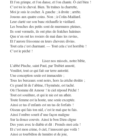
Et l’on grimpe, et l’on danse, et l’on chante. Ô ciel bleu !
C’est toi le cheval. Bien. Tu traînes la charrette,
Moi je suis le cocher. À gauche ; à droite ; arrête.
Jouons aux quatre coins. Non ; à Colin-Maillard.
Leur clarté sur son banc réchauffe le vieillard.
Les bouches des petits sont de murmures pleines,
Ils sont vermeils, ils ont plus de fraîches haleines
Que n’en ont les rosiers de mai dans les ravins,
Et l’aurore frissonne en leurs cheveux divins.
Tout cela c’est charmant. — Tout cela c’est horrible !
C’est le péché !
Lisez nos missels, notre bible,
L’abbé Pluche, saint Paul, par Trublet annoté,
Veuillot, tout ce qui fait sur terre autorité.
Une conception seule est immaculée ;
Tous les berceaux sont noirs, hors la crèche étoilée ;
Ce grand lit de l’abîme, l’hyménée, est taché.
Où l’homme dit Amour ! le ciel répond Péché !
Tout est souillure, et qui le nie est un athée.
Toute femme est la honte, une seule exceptée.
Ainsi ce tas d’enfants est un tas de forfaits !
Oiseau qui fais ton nid, c’est le mal que tu fais.
Ainsi l’ombre sourit d’une façon maligne
Sur la douce couvée. Ainsi le bon Dieu cligne
Des yeux avec le diable et dit : Prends-moi cela !
Et c’est mon crime, ô ciel, l’innocent que voilà !
Ainsi ce tourbillon de lumière et de joie,