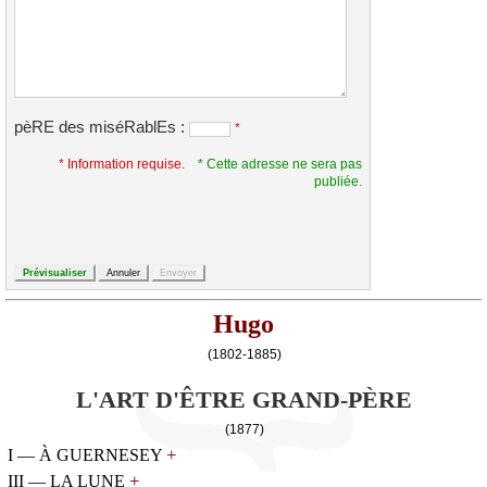
pèRE des miséRablEs :
*
* Information requise.
* Cette adresse ne sera pas
publiée.
Hugo
(1802-1885)
L'ART D'ÊTRE GRAND-PÈRE
(1877)
+
I — À GUERNESEY
+
III — LA LUNE