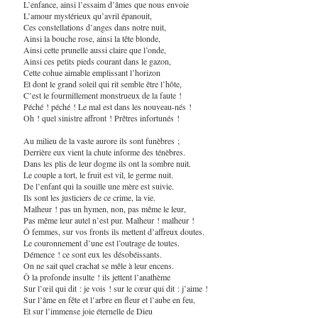
L’enfance, ainsi l’essaim d’âmes que nous envoie
L’amour mystérieux qu’avril épanouit,
Ces constellations d’anges dans notre nuit,
Ainsi la bouche rose, ainsi la tête blonde,
Ainsi cette prunelle aussi claire que l’onde,
Ainsi ces petits pieds courant dans le gazon,
Cette cohue aimable emplissant l’horizon
Et dont le grand soleil qui rit semble être l’hôte,
C’est le fourmillement monstrueux de la faute !
Péché ! péché ! Le mal est dans les nouveau-nés !
Oh ! quel sinistre affront ! Prêtres infortunés !
Au milieu de la vaste aurore ils sont funèbres ;
Derrière eux vient la chute informe des ténèbres.
Dans les plis de leur dogme ils ont la sombre nuit.
Le couple a tort, le fruit est vil, le germe nuit.
De l’enfant qui la souille une mère est suivie.
Ils sont les justiciers de ce crime, la vie.
Malheur ! pas un hymen, non, pas même le leur,
Pas même leur autel n’est pur. Malheur ! malheur !
Ô femmes, sur vos fronts ils mettent d’affreux doutes.
Le couronnement d’une est l’outrage de toutes.
Démence ! ce sont eux les désobéissants.
On ne sait quel crachat se mêle à leur encens.
Ô la profonde insulte ! ils jettent l’anathème
Sur l’œil qui dit : je vois ! sur le cœur qui dit : j’aime !
Sur l’âme en fête et l’arbre en fleur et l’aube en feu,
Et sur l’immense joie éternelle de Dieu