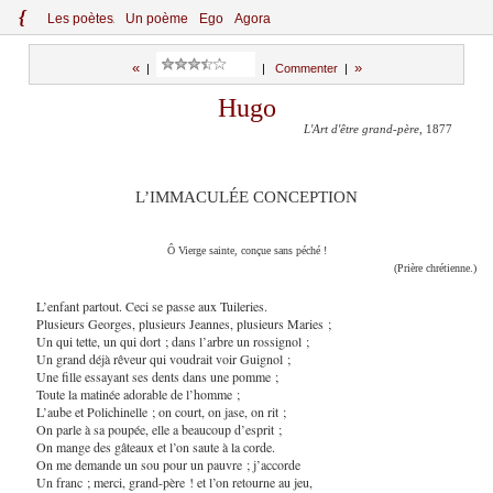
{
Le
s
po
èt
es
Un poème
Ego
Agora
«
»
|
|
Commenter
|
Hugo
L'Art d'être grand-père
, 1877
L’IMMACULÉE CONCEPTION
Ô Vierge sainte, conçue sans péché !
(Prière chrétienne.)
L’enfant partout. Ceci se passe aux Tuileries.
Plusieurs Georges, plusieurs Jeannes, plusieurs Maries ;
Un qui tette, un qui dort ; dans l’arbre un rossignol ;
Un grand déjà rêveur qui voudrait voir Guignol ;
Une fille essayant ses dents dans une pomme ;
Toute la matinée adorable de l’homme ;
L’aube et Polichinelle ; on court, on jase, on rit ;
On parle à sa poupée, elle a beaucoup d’esprit ;
On mange des gâteaux et l’on saute à la corde.
On me demande un sou pour un pauvre ; j’accorde
Un franc ; merci, grand-père ! et l’on retourne au jeu,