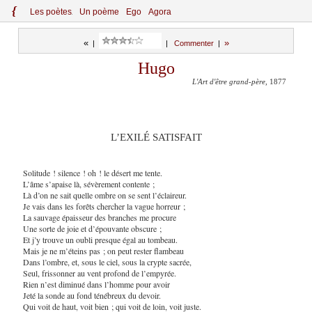
{
Le
s
po
èt
es
Un poème
Ego
Agora
«
»
|
|
Commenter
|
Hugo
L'Art d'être grand-père
, 1877
L’EXILÉ SATISFAIT
Solitude ! silence ! oh ! le désert me tente.
L’âme s’apaise là, sévèrement contente ;
Là d’on ne sait quelle ombre on se sent l’éclaireur.
Je vais dans les forêts chercher la vague horreur ;
La sauvage épaisseur des branches me procure
Une sorte de joie et d’épouvante obscure ;
Et j’y trouve un oubli presque égal au tombeau.
Mais je ne m’éteins pas ; on peut rester flambeau
Dans l’ombre, et, sous le ciel, sous la crypte sacrée,
Seul, frissonner au vent profond de l’empyrée.
Rien n’est diminué dans l’homme pour avoir
Jeté la sonde au fond ténébreux du devoir.
Qui voit de haut, voit bien ; qui voit de loin, voit juste.