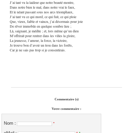
J’ai tant vu la laideur que notre beauté montre,
Dans notre bien le mal, dans notre vrai le faux,
Et le néant passant sous nos arcs triomphaux,
J’ai tant vu ce qui mord, ce qui fuit, ce qui ploie
Que, vieux, faible et vaincu, j’ai désormais pour joie
De rêver immobile en quelque sombre lieu ;
Là, saignant, je médite ; et, lors même qu’un dieu
M’offrirait pour rentrer dans les villes la gloire,
La jeunesse, l’amour, la force, la victoire,
Je trouve bon d’avoir un trou dans les forêts,
Car je ne sais pas trop si je consentirais.
Commentaire (s)
Votre commentaire :
Nom :
*