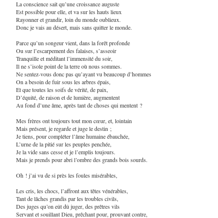
La conscience sait qu’une croissance auguste
Est possible pour elle, et va sur les hauts lieux
Rayonner et grandir, loin du monde oublieux.
Donc je vais au désert, mais sans quitter le monde.
Parce qu’un songeur vient, dans la forêt profonde
Ou sur l’escarpement des falaises, s’asseoir
Tranquille et méditant l’immensité du soir,
Il ne s’isole point de la terre où nous sommes.
Ne sentez-vous donc pas qu’ayant vu beaucoup d’hommes
On a besoin de fuir sous les arbres épais,
Et que toutes les soifs de vérité, de paix,
D’équité, de raison et de lumière, augmentent
Au fond d’une âme, après tant de choses qui mentent ?
Mes frères ont toujours tout mon cœur, et, lointain
Mais présent, je regarde et juge le destin ;
Je tiens, pour compléter l’âme humaine ébauchée,
L’urne de la pitié sur les peuples penchée,
Je la vide sans cesse et je l’emplis toujours.
Mais je prends pour abri l’ombre des grands bois sourds.
Oh ! j’ai vu de si près les foules misérables,
Les cris, les chocs, l’affront aux têtes vénérables,
Tant de lâches grandis par les troubles civils,
Des juges qu’on eût dû juger, des prêtres vils
Servant et souillant Dieu, prêchant pour, prouvant contre,