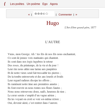
{
Le
s
po
èt
es
Un poème
Ego
Agora
«
»
|
|
Commenter
|
Hugo
L'Art d'être grand-père
, 1877
L’AUTRE
Viens, mon George. Ah ! les fils de nos fils nous enchantent,
Ce sont de jeunes voix matinales qui chantent.
Ils sont dans nos logis lugubres le retour
Des roses, du printemps, de la vie et du jour !
Leur rire nous attire une larme aux paupières
Et de notre vieux seuil fait tressaillir les pierres ;
De la tombe entrouverte et des ans lourds et froids
Leur regard radieux dissipe les effrois ;
Ils ramènent notre âme aux premières années ;
Ils font rouvrir en nous toutes nos fleurs fanées ;
Nous nous retrouvons doux, naïfs, heureux de rien ;
Le cœur serein s’emplit d’un vague aérien ;
En les voyant on croit se voir soi-même éclore ;
Oui, devenir aïeul, c’est rentrer dans l’aurore.