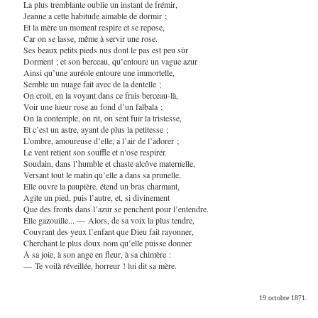
La plus tremblante oublie un instant de frémir,
Jeanne a cette habitude aimable de dormir ;
Et la mère un moment respire et se repose,
Car on se lasse, même à servir une rose.
Ses beaux petits pieds nus dont le pas est peu sûr
Dorment ; et son berceau, qu’entoure un vague azur
Ainsi qu’une auréole entoure une immortelle,
Semble un nuage fait avec de la dentelle ;
On croit, en la voyant dans ce frais berceau-là,
Voir une lueur rose au fond d’un falbala ;
On la contemple, on rit, on sent fuir la tristesse,
Et c’est un astre, ayant de plus la petitesse ;
L’ombre, amoureuse d’elle, a l’air de l’adorer ;
Le vent retient son souffle et n’ose respirer.
Soudain, dans l’humble et chaste alcôve maternelle,
Versant tout le matin qu’elle a dans sa prunelle,
Elle ouvre la paupière, étend un bras charmant,
Agite un pied, puis l’autre, et, si divinement
Que des fronts dans l’azur se penchent pour l’entendre.
Elle gazouille... — Alors, de sa voix la plus tendre,
Couvrant des yeux l’enfant que Dieu fait rayonner,
Cherchant le plus doux nom qu’elle puisse donner
À sa joie, à son ange en fleur, à sa chimère :
— Te voilà réveillée, horreur ! lui dit sa mère.
19 octobre 1871.