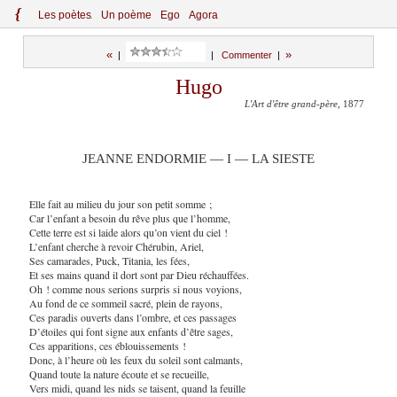
{
Le
s
po
èt
es
Un poème
Ego
Agora
«
»
|
|
Commenter
|
Hugo
L'Art d'être grand-père
, 1877
JEANNE ENDORMIE — I — LA SIESTE
Elle fait au milieu du jour son petit somme ;
Car l’enfant a besoin du rêve plus que l’homme,
Cette terre est si laide alors qu’on vient du ciel !
L’enfant cherche à revoir Chérubin, Ariel,
Ses camarades, Puck, Titania, les fées,
Et ses mains quand il dort sont par Dieu réchauffées.
Oh ! comme nous serions surpris si nous voyions,
Au fond de ce sommeil sacré, plein de rayons,
Ces paradis ouverts dans l’ombre, et ces passages
D’étoiles qui font signe aux enfants d’être sages,
Ces apparitions, ces éblouissements !
Donc, à l’heure où les feux du soleil sont calmants,
Quand toute la nature écoute et se recueille,
Vers midi, quand les nids se taisent, quand la feuille