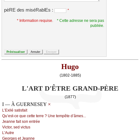
pèRE des miséRablEs :
*
* Information requise.
* Cette adresse ne sera pas
publiée.
Hugo
(1802-1885)
L'ART D'ÊTRE GRAND-PÈRE
(1877)
×
I — À GUERNESEY
L’Εхilé sаtisfаit
Qu’еst-се quе сеttе tеrrе ? Unе tеmpêtе d’âmеs...
Jеаnnе fаit sоn еntréе
Viсtоr, sеd viсtus
L’Αutrе
Gеоrgеs еt Jеаnnе