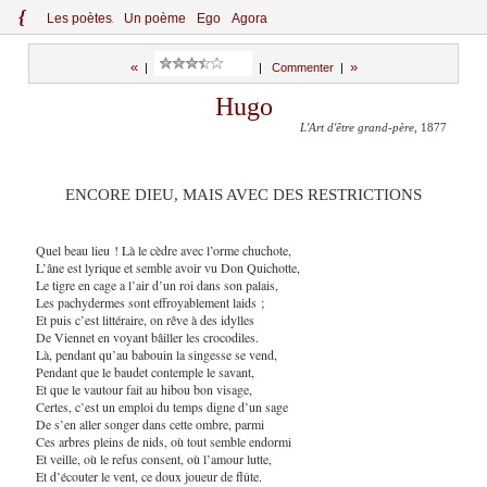
{
Le
s
po
èt
es
Un poème
Ego
Agora
«
»
|
|
Commenter
|
Hugo
L'Art d'être grand-père
, 1877
ENCORE DIEU, MAIS AVEC DES RESTRICTIONS
Quel beau lieu ! Là le cèdre avec l’orme chuchote,
L’âne est lyrique et semble avoir vu Don Quichotte,
Le tigre en cage a l’air d’un roi dans son palais,
Les pachydermes sont effroyablement laids ;
Et puis c’est littéraire, on rêve à des idylles
De Viennet en voyant bâiller les crocodiles.
Là, pendant qu’au babouin la singesse se vend,
Pendant que le baudet contemple le savant,
Et que le vautour fait au hibou bon visage,
Certes, c’est un emploi du temps digne d’un sage
De s’en aller songer dans cette ombre, parmi
Ces arbres pleins de nids, où tout semble endormi
Et veille, où le refus consent, où l’amour lutte,
Et d’écouter le vent, ce doux joueur de flûte.