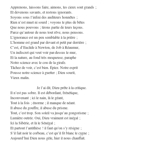
Apprenons, laissons faire, aimons, les cieux sont grands ;
Et devenons savants, et restons ignorants.
Soyons sous l’infini des auditeurs honnêtes ;
Rien n’est muet ni sourd ; voyons le plus de bêtes
Que nous pouvons ; tirons partie de leurs leçons.
Parce qu’autour de nous tout rêve, nous pensons.
L’ignorance est un peu semblable à la prière ;
L’homme est grand par devant et petit par derrière ;
C’est, d’Euclide à Newton, de Job à Réaumur,
Un indiscret qui veut voir par-dessus le mur,
Et la nature, au fond très moqueuse, paraphe
Notre science avec le cou de la girafe.
Tâchez de voir, c’est bien. Épiez. Notre esprit
Pousse notre science à guetter ; Dieu sourit,
Vieux malin.
Je l’ai dit, Dieu prête à la critique.
Il n’est pas sobre. Il est débordant, frénétique,
Inconvenant ; ici le nain, là le géant,
Tout à la fois ; énorme ; il manque de néant.
Il abuse du gouffre, il abuse du prisme.
Tout, c’est trop. Son soleil va jusqu’au gongorisme ;
Lumière outrée. Oui, Dieu vraiment est inégal ;
Ici la Sibérie, et là le Sénégal ;
Et partout l’antithèse ! il faut qu’on s’y résigne ;
S’il fait noir le corbeau, c’est qu’il fit blanc le cygne ;
Aujourd’hui Dieu nous gèle, hier il nous chauffait.