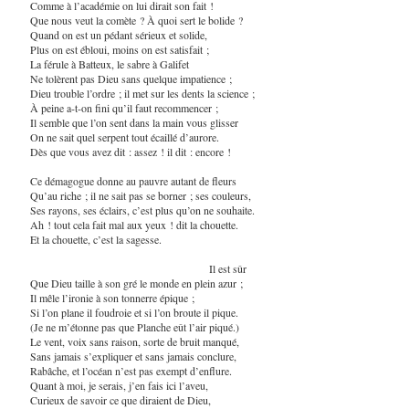
Comme à l’académie on lui dirait son fait !
Que nous veut la comète ? À quoi sert le bolide ?
Quand on est un pédant sérieux et solide,
Plus on est ébloui, moins on est satisfait ;
La férule à Batteux, le sabre à Galifet
Ne tolèrent pas Dieu sans quelque impatience ;
Dieu trouble l’ordre ; il met sur les dents la science ;
À peine a-t-on fini qu’il faut recommencer ;
Il semble que l’on sent dans la main vous glisser
On ne sait quel serpent tout écaillé d’aurore.
Dès que vous avez dit : assez ! il dit : encore !
Ce démagogue donne au pauvre autant de fleurs
Qu’au riche ; il ne sait pas se borner ; ses couleurs,
Ses rayons, ses éclairs, c’est plus qu’on ne souhaite.
Ah ! tout cela fait mal aux yeux ! dit la chouette.
Et la chouette, c’est la sagesse.
Il est sûr
Que Dieu taille à son gré le monde en plein azur ;
Il mêle l’ironie à son tonnerre épique ;
Si l’on plane il foudroie et si l’on broute il pique.
(Je ne m’étonne pas que Planche eût l’air piqué.)
Le vent, voix sans raison, sorte de bruit manqué,
Sans jamais s’expliquer et sans jamais conclure,
Rabâche, et l’océan n’est pas exempt d’enflure.
Quant à moi, je serais, j’en fais ici l’aveu,
Curieux de savoir ce que diraient de Dieu,