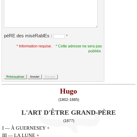
pèRE des miséRablEs :
*
* Information requise.
* Cette adresse ne sera pas
publiée.
Hugo
(1802-1885)
L'ART D'ÊTRE GRAND-PÈRE
(1877)
+
I — À GUERNESEY
+
III — LA LUNE