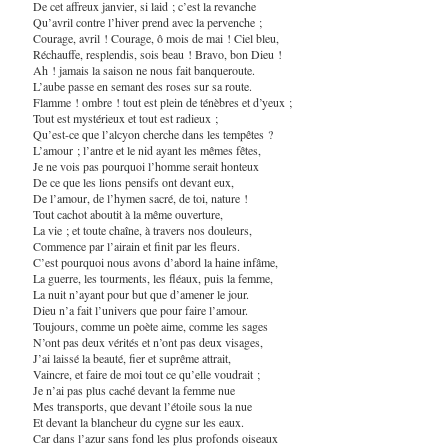
De cet affreux janvier, si laid ; c’est la revanche
Qu’avril contre l’hiver prend avec la pervenche ;
Courage, avril ! Courage, ô mois de mai ! Ciel bleu,
Réchauffe, resplendis, sois beau ! Bravo, bon Dieu !
Ah ! jamais la saison ne nous fait banqueroute.
L’aube passe en semant des roses sur sa route.
Flamme ! ombre ! tout est plein de ténèbres et d’yeux ;
Tout est mystérieux et tout est radieux ;
Qu’est-ce que l’alcyon cherche dans les tempêtes ?
L’amour ; l’antre et le nid ayant les mêmes fêtes,
Je ne vois pas pourquoi l’homme serait honteux
De ce que les lions pensifs ont devant eux,
De l’amour, de l’hymen sacré, de toi, nature !
Tout cachot aboutit à la même ouverture,
La vie ; et toute chaîne, à travers nos douleurs,
Commence par l’airain et finit par les fleurs.
C’est pourquoi nous avons d’abord la haine infâme,
La guerre, les tourments, les fléaux, puis la femme,
La nuit n’ayant pour but que d’amener le jour.
Dieu n’a fait l’univers que pour faire l’amour.
Toujours, comme un poète aime, comme les sages
N’ont pas deux vérités et n’ont pas deux visages,
J’ai laissé la beauté, fier et suprême attrait,
Vaincre, et faire de moi tout ce qu’elle voudrait ;
Je n’ai pas plus caché devant la femme nue
Mes transports, que devant l’étoile sous la nue
Et devant la blancheur du cygne sur les eaux.
Car dans l’azur sans fond les plus profonds oiseaux