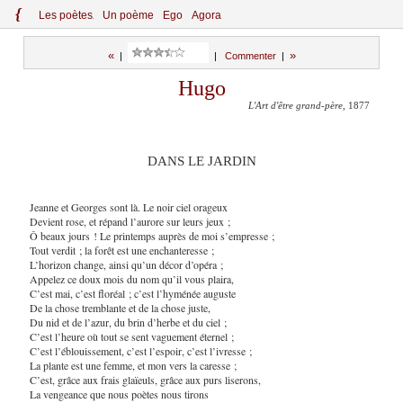
{
Le
s
po
èt
es
Un poème
Ego
Agora
«
»
|
|
Commenter
|
Hugo
L'Art d'être grand-père
, 1877
DANS LE JARDIN
Jeanne et Georges sont là. Le noir ciel orageux
Devient rose, et répand l’aurore sur leurs jeux ;
Ô beaux jours ! Le printemps auprès de moi s’empresse ;
Tout verdit ; la forêt est une enchanteresse ;
L’horizon change, ainsi qu’un décor d’opéra ;
Appelez ce doux mois du nom qu’il vous plaira,
C’est mai, c’est floréal ; c’est l’hyménée auguste
De la chose tremblante et de la chose juste,
Du nid et de l’azur, du brin d’herbe et du ciel ;
C’est l’heure où tout se sent vaguement éternel ;
C’est l’éblouissement, c’est l’espoir, c’est l’ivresse ;
La plante est une femme, et mon vers la caresse ;
C’est, grâce aux frais glaïeuls, grâce aux purs liserons,
La vengeance que nous poètes nous tirons