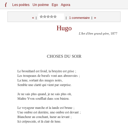
{
Le
s
po
èt
es
Un poème
Ego
Agora
«
»
|
|
1 commentaire
|
Hugo
L'Art d'être grand-père
, 1877
CHOSES DU SOIR
Le brouillard est froid, la bruyère est grise ;
Les troupeaux de bœufs vont aux abreuvoirs ;
La lune, sortant des nuages noirs,
Semble une clarté qui vient par surprise.
Je ne sais plus quand, je ne sais plus où,
Maître Yvon soufflait dans son biniou.
Le voyageur marche et la lande est brune ;
Une ombre est derrière, une ombre est devant ;
Blancheur au couchant, lueur au levant ;
Ici crépuscule, et là clair de lune.