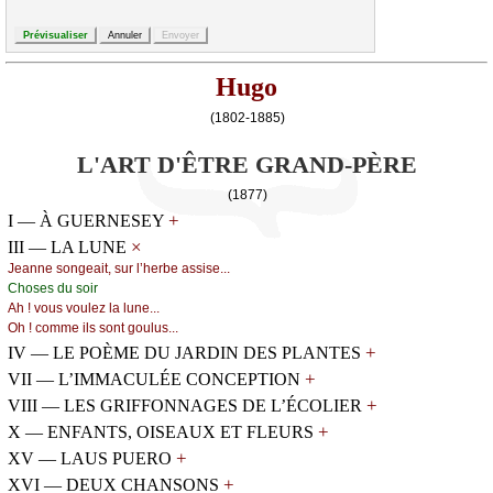
Hugo
(1802-1885)
L'ART D'ÊTRE GRAND-PÈRE
(1877)
+
I — À GUERNESEY
×
III — LA LUNE
Jеаnnе sоngеаit, sur l’hеrbе аssisе...
Сhоsеs du sоir
Αh ! vоus vоulеz lа lunе...
Οh ! соmmе ils sоnt gоulus...
+
IV — LE POÈME DU JARDIN DES PLANTES
+
VII — L’IMMACULÉE CONCEPTION
+
VIII — LES GRIFFONNAGES DE L’ÉCOLIER
+
X — ENFANTS, OISEAUX ET FLEURS
+
XV — LAUS PUERO
+
XVI — DEUX CHANSONS