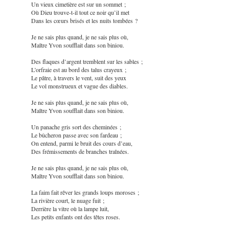
Un vieux cimetière est sur un sommet ;
Où Dieu trouve-t-il tout ce noir qu’il met
Dans les cœurs brisés et les nuits tombées ?
Je ne sais plus quand, je ne sais plus où,
Maître Yvon soufflait dans son biniou.
Des flaques d’argent tremblent sur les sables ;
L’orfraie est au bord des talus crayeux ;
Le pâtre, à travers le vent, suit des yeux
Le vol monstrueux et vague des diables.
Je ne sais plus quand, je ne sais plus où,
Maître Yvon soufflait dans son biniou.
Un panache gris sort des cheminées ;
Le bûcheron passe avec son fardeau ;
On entend, parmi le bruit des cours d’eau,
Des frémissements de branches traînées.
Je ne sais plus quand, je ne sais plus où,
Maître Yvon soufflait dans son biniou.
La faim fait rêver les grands loups moroses ;
La rivière court, le nuage fuit ;
Derrière la vitre où la lampe luit,
Les petits enfants ont des têtes roses.