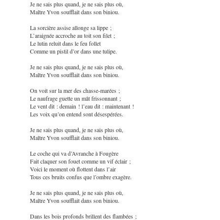
Je ne sais plus quand, je ne sais plus où,
Maître Yvon soufflait dans son biniou.
La sorcière assise allonge sa lippe ;
L’araignée accroche au toit son filet ;
Le lutin reluit dans le feu follet
Comme un pistil d’or dans une tulipe.
Je ne sais plus quand, je ne sais plus où,
Maître Yvon soufflait dans son biniou.
On voit sur la mer des chasse-marées ;
Le naufrage guette un mât frissonnant ;
Le vent dit : demain ! l’eau dit : maintenant !
Les voix qu’on entend sont désespérées.
Je ne sais plus quand, je ne sais plus où,
Maître Yvon soufflait dans son biniou.
Le coche qui va d’Avranche à Fougère
Fait claquer son fouet comme un vif éclair ;
Voici le moment où flottent dans l’air
Tous ces bruits confus que l’ombre exagère.
Je ne sais plus quand, je ne sais plus où,
Maître Yvon soufflait dans son biniou.
Dans les bois profonds brillent des flambées ;