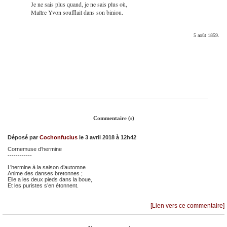
Je ne sais plus quand, je ne sais plus où,
Maître Yvon soufflait dans son biniou.
5 août 1859.
Commentaire (s)
Déposé par
Cochonfucius
le 3 avril 2018 à 12h42
Cornemuse d’hermine
------------
L’hermine à la saison d’automne
Anime des danses bretonnes ;
Elle a les deux pieds dans la boue,
Et les puristes s’en étonnent.
[Lien vers ce commentaire]