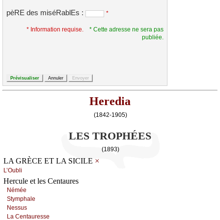
pèRE des miséRablEs :
*
* Information requise.
* Cette adresse ne sera pas
publiée.
Heredia
(1842-1905)
LES TROPHÉES
(1893)
×
LA GRÈCE ET LA SICILE
L’Οubli
Hercule et les Centaures
Νéméе
Stуmphаlе
Νеssus
Lа Сеntаurеssе