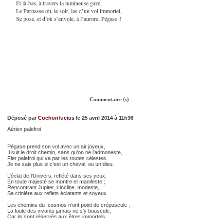
Et là-bas, à travers la lumineuse gaze,
Le Parnasse où, le soir, las d’un vol immortel,
Se pose, et d’où s’envole, à l’aurore, Pégase !
Commentaire (s)
Déposé par
Cochonfucius
le 25 avril 2014 à 11h36
Aérien palefroi
------------------
Pégase prend son vol avec un air joyeux,
Il suit le droit chemin, sans qu’on ne l’admoneste,
Fier palefroi qui va par les routes célestes.
Je ne sais plus si c’est un cheval, ou un dieu.
L’éclat de l’Univers, reflété dans ses yeux,
En toute majesté se montre et manifeste ;
Rencontrant Jupiter, il incline, modeste,
Sa crinière aux reflets éclatants et soyeux.
Les chemins du cosmos n’ont point de crépuscule ;
La foule des vivants jamais ne s’y bouscule,
Car ils sont réservés aux êtres immortels.