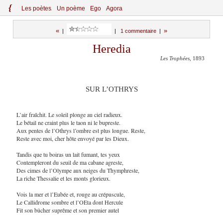
{
Le
s
po
èt
es
Un poème
Ego
Agora
«
»
|
|
1 commentaire
|
Heredia
Les Trophées
, 1893
SUR L’OTHRYS
L’air fraîchit. Le soleil plonge au ciel radieux.
Le bétail ne craint plus le taon ni le bupreste.
Aux pentes de l’Othrys l’ombre est plus longue. Reste,
Reste avec moi, cher hôte envoyé par les Dieux.
Tandis que tu boiras un lait fumant, tes yeux
Contempleront du seuil de ma cabane agreste,
Des cimes de l’Olympe aux neiges du Thymphreste,
La riche Thessalie et les monts glorieux.
Vois la mer et l’Eubée et, rouge au crépuscule,
Le Callidrome sombre et l’OEta dont Hercule
Fit son bûcher suprême et son premier autel