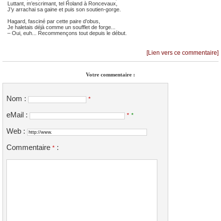
Luttant, m’escrimant, tel Roland à Roncevaux,
J’y arrachai sa gaine et puis son soutien-gorge.
Hagard, fasciné par cette paire d’obus,
Je haletais déjà comme un soufflet de forge...
– Oui, euh... Recommençons tout depuis le début.
[Lien vers ce commentaire]
Votre commentaire :
Nom :
*
eMail :
*
*
Web :
Commentaire
:
*