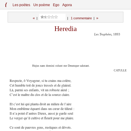
{
Le
s
po
èt
es
Un poème
Ego
Agora
«
»
|
|
1 commentaire
|
Heredia
Les Trophées
, 1893
Hujus nam domini colunt me Deumque salutant.
CATULLE
Respecte, ô Voyageur, si tu crains ma colère,
Cet humble toit de joncs tressés et de glaïeul.
Là, parmi ses enfants, vit un robuste aïeul ;
C’est le maître du clos et de la source claire.
Et c’est lui qui planta droit au milieu de l’aire
Mon emblème équarri dans un cœur de tilleul :
Il n’a point d’autres Dieux, aussi je garde seul
Le verger qu’il cultive et fleurit pour me plaire.
Ce sont de pauvres gens, rustiques et dévots.