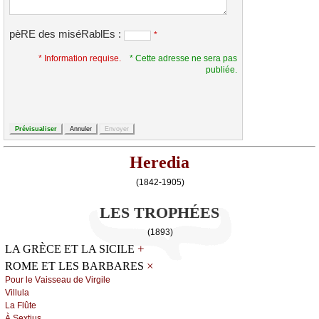
pèRE des miséRablEs :
*
* Information requise.
* Cette adresse ne sera pas
publiée.
Heredia
(1842-1905)
LES TROPHÉES
(1893)
+
LA GRÈCE ET LA SICILE
×
ROME ET LES BARBARES
Ρоur lе Vаissеаu dе Virgilе
Villulа
Lа Flûtе
À Sехtius