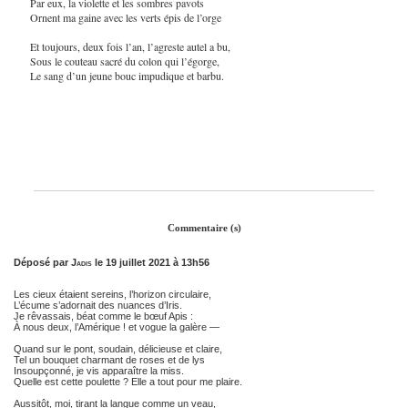
Par eux, la violette et les sombres pavots
Ornent ma gaine avec les verts épis de l’orge
Et toujours, deux fois l’an, l’agreste autel a bu,
Sous le couteau sacré du colon qui l’égorge,
Le sang d’un jeune bouc impudique et barbu.
Commentaire (s)
Déposé par
Jadis
le 19 juillet 2021 à 13h56
Les cieux étaient sereins, l’horizon circulaire,
L’écume s’adornait des nuances d’Iris.
Je rêvassais, béat comme le bœuf Apis :
À nous deux, l’Amérique ! et vogue la galère —
Quand sur le pont, soudain, délicieuse et claire,
Tel un bouquet charmant de roses et de lys
Insoupçonné, je vis apparaître la miss.
Quelle est cette poulette ? Elle a tout pour me plaire.
Aussitôt, moi, tirant la langue comme un veau,