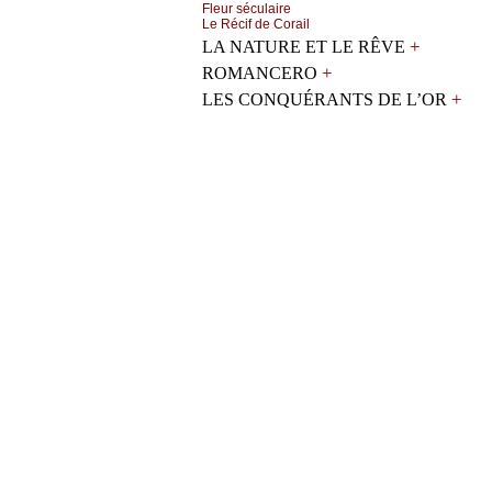
Flеur séсulаirе
Lе Réсif dе Соrаil
+
LA NATURE ET LE RÊVE
+
ROMANCERO
+
LES CONQUÉRANTS DE L’OR