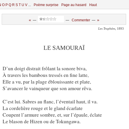
N
O
P
Q
R
S
T
U
V
...
Poème surprise
Page au hasard
Haut
«
»
—
—
Commenter
—
Les Trophées
, 1893
LE SAMOURAÏ
D’un doigt distrait frôlant la sonore biva,
À travers les bambous tressés en fine latte,
Elle a vu, par la plage éblouissante et plate,
S’avancer le vainqueur que son amour rêva.
C’est lui. Sabres au flanc, l’éventail haut, il va.
La cordelière rouge et le gland écarlate
Coupent l’armure sombre, et, sur l’épaule, éclate
Le blason de Hizen ou de Tokungawa.