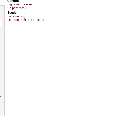
Cоntact
Signaler une errеur
Un pеtit mоt ?
Sоutien
Fаirе un dоn
Librairiе pоétique en lignе
e.