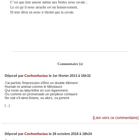
C’est que leur amour même aux brutes nous ravale ;
Le cri qu’il nous arrache est un hennissement,
Et leur désir en nous n’étreint que la cavale.
Commentaire (s)
Déposé par
Cochonfucius
le 1er février 2013 à 16h32
J’ai parfois l’impression d’être un double élément :
Humain et animal comme le Minotaure
Qui reste au labyrinthe en son égarement,
Ou comme en promenade un perplexe centaure
Ne sait s’il aime Ariane, ou alors, sa jument.
(...)
[Lien vers ce commentaire]
Déposé par
Cochonfucius
le 28 octobre 2018 à 18h24