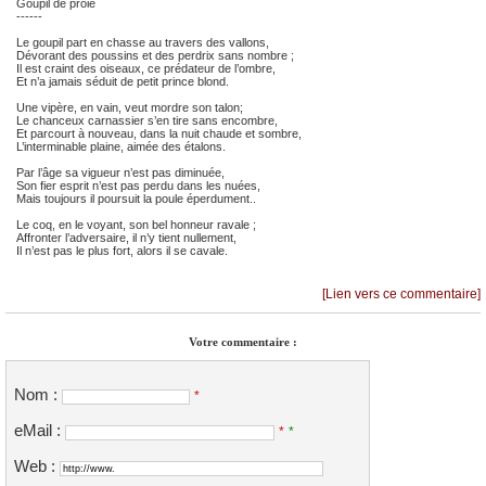
Goupil de proie
------
Le goupil part en chasse au travers des vallons,
Dévorant des poussins et des perdrix sans nombre ;
Il est craint des oiseaux, ce prédateur de l’ombre,
Et n’a jamais séduit de petit prince blond.
Une vipère, en vain, veut mordre son talon;
Le chanceux carnassier s’en tire sans encombre,
Et parcourt à nouveau, dans la nuit chaude et sombre,
L’interminable plaine, aimée des étalons.
Par l’âge sa vigueur n’est pas diminuée,
Son fier esprit n’est pas perdu dans les nuées,
Mais toujours il poursuit la poule éperdument..
Le coq, en le voyant, son bel honneur ravale ;
Affronter l’adversaire, il n’y tient nullement,
Il n’est pas le plus fort, alors il se cavale.
[Lien vers ce commentaire]
Votre commentaire :
Nom :
*
eMail :
*
*
Web :