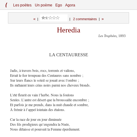
{
Le
s
po
èt
es
Un poème
Ego
Agora
«
»
|
|
2 commentaires
|
Heredia
Les Trophées
, 1893
LA CENTAURESSE
Jadis, à travers bois, rocs, torrents et vallons,
Errait le fier troupeau des Centaures sans nombre ;
Sur leurs flancs le soleil se jouait avec l’ombre ;
Ils mêlaient leurs crins noirs parmi nos cheveux blonds.
L’été fleurit en vain l’herbe. Nous la foulons
Seules. L’antre est désert que la broussaille encombre ;
Et parfois je me prends, dans la nuit chaude et sombre,
À frémir à l’appel lointain des étalons.
Car la race de jour en jour diminuée
Des fils prodigieux qu’engendra la Nuée,
Nous délaisse et poursuit la Femme éperdument.