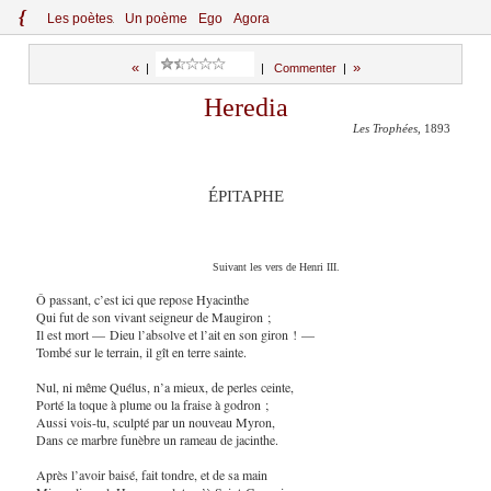
{
Le
s
po
èt
es
Un poème
Ego
Agora
«
»
|
|
Commenter
|
Heredia
Les Trophées
, 1893
ÉPITAPHE
Suivant les vers de Henri III.
Ô passant, c’est ici que repose Hyacinthe
Qui fut de son vivant seigneur de Maugiron ;
Il est mort — Dieu l’absolve et l’ait en son giron ! —
Tombé sur le terrain, il gît en terre sainte.
Nul, ni même Quélus, n’a mieux, de perles ceinte,
Porté la toque à plume ou la fraise à godron ;
Aussi vois-tu, sculpté par un nouveau Myron,
Dans ce marbre funèbre un rameau de jacinthe.
Après l’avoir baisé, fait tondre, et de sa main