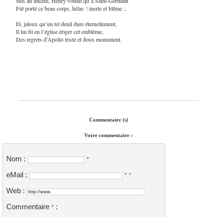
Mis au linceul, Henry voulut qu’à Saint-Germain
Fût porté ce beau corps, hélas ! inerte et blême ;
Et, jaloux qu’un tel deuil dure éternellement,
Il lui fit en l’église ériger cet emblème,
Des regrets d’Apollo triste et doux monument.
Commentaire (s)
Votre commentaire :
Nom :
*
eMail :
*
*
Web :
Commentaire
:
*