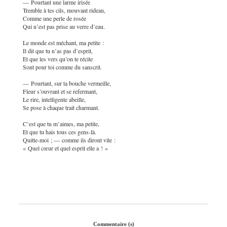
— Pourtant une larme irisée
Tremble à tes cils, mouvant rideau,
Comme une perle de rosée
Qui n’est pas prise au verre d’eau.
Le monde est méchant, ma petite :
Il dit que tu n’as pas d’esprit,
Et que les vers qu’on te récite
Sont pour toi comme du sanscrit.
— Pourtant, sur ta bouche vermeille,
Fleur s’ouvrant et se refermant,
Le rire, intelligente abeille,
Se pose à chaque trait charmant.
C’est que tu m’aimes, ma petite,
Et que tu hais tous ces gens-là.
Quitte-moi ; — comme ils diront vite :
« Quel cœur et quel esprit elle a ! »
Commentaire (s)