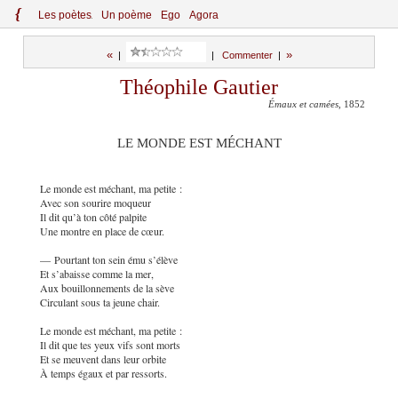
{
Le
s
po
èt
es
Un poème
Ego
Agora
«
»
|
|
Commenter
|
Théophile Gautier
Émaux et camées
, 1852
LE MONDE EST MÉCHANT
Le monde est méchant, ma petite :
Avec son sourire moqueur
Il dit qu’à ton côté palpite
Une montre en place de cœur.
— Pourtant ton sein ému s’élève
Et s’abaisse comme la mer,
Aux bouillonnements de la sève
Circulant sous ta jeune chair.
Le monde est méchant, ma petite :
Il dit que tes yeux vifs sont morts
Et se meuvent dans leur orbite
À temps égaux et par ressorts.