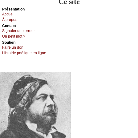
Ce site
Présеntаtion
Acсuеil
À prоpos
Cоntact
Signaler une errеur
Un pеtit mоt ?
Sоutien
Fаirе un dоn
Librairiе pоétique en lignе