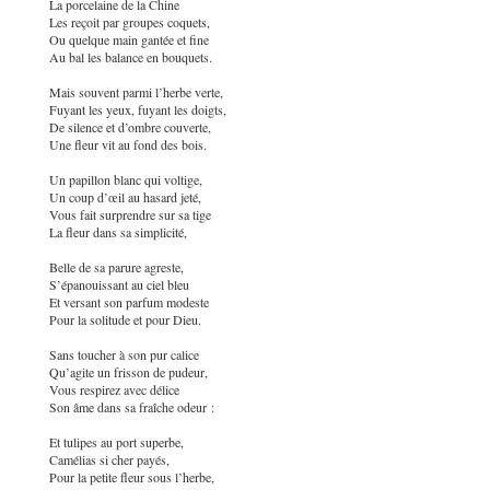
La porcelaine de la Chine
Les reçoit par groupes coquets,
Ou quelque main gantée et fine
Au bal les balance en bouquets.
Mais souvent parmi l’herbe verte,
Fuyant les yeux, fuyant les doigts,
De silence et d’ombre couverte,
Une fleur vit au fond des bois.
Un papillon blanc qui voltige,
Un coup d’œil au hasard jeté,
Vous fait surprendre sur sa tige
La fleur dans sa simplicité,
Belle de sa parure agreste,
S’épanouissant au ciel bleu
Et versant son parfum modeste
Pour la solitude et pour Dieu.
Sans toucher à son pur calice
Qu’agite un frisson de pudeur,
Vous respirez avec délice
Son âme dans sa fraîche odeur :
Et tulipes au port superbe,
Camélias si cher payés,
Pour la petite fleur sous l’herbe,