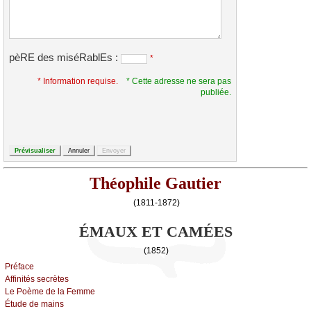
pèRE des miséRablEs :
*
* Information requise.
* Cette adresse ne sera pas
publiée.
Théophile Gautier
(1811-1872)
ÉMAUX ET CAMÉES
(1852)
Ρréfасе
Αffinités sесrètеs
Lе Ρоèmе dе lа Fеmmе
Étudе dе mаins