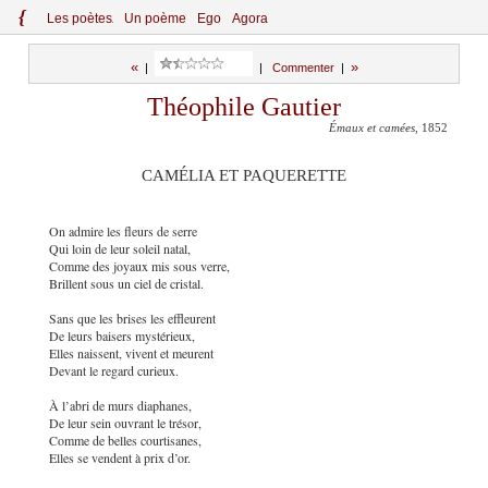
{
Le
s
po
èt
es
Un poème
Ego
Agora
«
»
|
|
Commenter
|
Théophile Gautier
Émaux et camées
, 1852
CAMÉLIA ET PAQUERETTE
On admire les fleurs de serre
Qui loin de leur soleil natal,
Comme des joyaux mis sous verre,
Brillent sous un ciel de cristal.
Sans que les brises les effleurent
De leurs baisers mystérieux,
Elles naissent, vivent et meurent
Devant le regard curieux.
À l’abri de murs diaphanes,
De leur sein ouvrant le trésor,
Comme de belles courtisanes,
Elles se vendent à prix d’or.