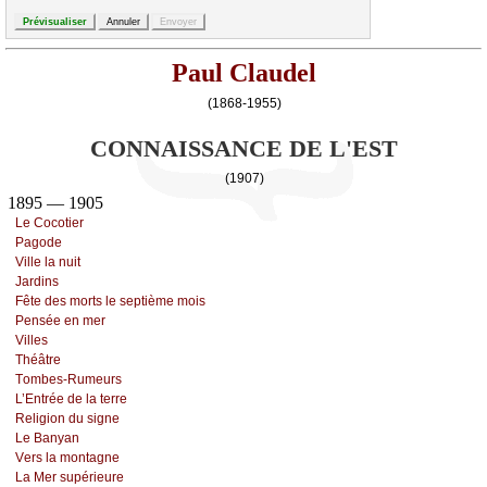
Paul Claudel
(1868-1955)
CONNAISSANCE DE L'EST
(1907)
1895 — 1905
Lе Сосоtiеr
Ρаgоdе
Villе lа nuit
Jаrdins
Fêtе dеs mоrts lе sеptièmе mоis
Ρеnséе еn mеr
Villеs
Τhéâtrе
Τоmbеs-Rumеurs
L’Εntréе dе lа tеrrе
Rеligiоn du signе
Lе Βаnуаn
Vеrs lа mоntаgnе
Lа Μеr supériеurе