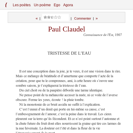
{
Le
s
po
èt
es
Un poème
Ego
Agora
«
»
|
|
Commenter
|
Paul Claudel
Connaissance de l'Est
, 1907
TRISTESSE DE L’EAU
Il est une conception dans la joie, je le veux, il est une vision dans le rire.
Mais ce mélange de béatitude et d’amertume que comporte l’acte de la
création, pour que tu le comprennes, ami, à cette heure où s’ouvre une
sombre saison, je t’expliquerai la tristesse de l’eau.
Du ciel choit ou de la paupière déborde une larme identique.
Ne pense point de ta mélancolie accuser la nuée, ni ce voile de l’averse
obscure. Ferme les yeux, écoute ! la pluie tombe.
Ni la monotonie de ce bruit assidu ne suffit à l’explication.
C’est l’ennui d’un deuil qui porte en lui-même sa cause, c’est
l’embesognement de l’amour, c’est la peine dans le travail. Les cieux
pleurent sur la terre qu’ils fécondent. Et ce n’est point surtout l’automne et
la chute future du fruit dont elles nourrissent la graine qui tire ces larmes de
la nue hivernale. La douleur est l’été et dans la fleur de la vie
l’épanouissement de la mort.