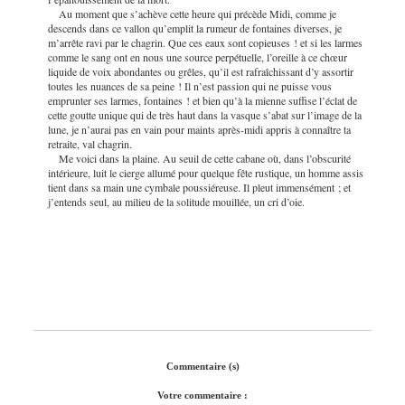
Au moment que s’achève cette heure qui précède Midi, comme je
descends dans ce vallon qu’emplit la rumeur de fontaines diverses, je
m’arrête ravi par le chagrin. Que ces eaux sont copieuses ! et si les larmes
comme le sang ont en nous une source perpétuelle, l’oreille à ce chœur
liquide de voix abondantes ou grêles, qu’il est rafraîchissant d’y assortir
toutes les nuances de sa peine ! Il n’est passion qui ne puisse vous
emprunter ses larmes, fontaines ! et bien qu’à la mienne suffise l’éclat de
cette goutte unique qui de très haut dans la vasque s’abat sur l’image de la
lune, je n’aurai pas en vain pour maints après-midi appris à connaître ta
retraite, val chagrin.
Me voici dans la plaine. Au seuil de cette cabane où, dans l’obscurité
intérieure, luit le cierge allumé pour quelque fête rustique, un homme assis
tient dans sa main une cymbale poussiéreuse. Il pleut immensément ; et
j’entends seul, au milieu de la solitude mouillée, un cri d’oie.
Commentaire (s)
Votre commentaire :