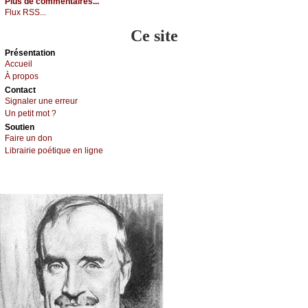
Plus de commentaires...
Flux RSS...
Ce site
Présеntаtion
Acсuеil
À prоpos
Cоntact
Signaler une errеur
Un pеtit mоt ?
Sоutien
Fаirе un dоn
Librairiе pоétique en lignе