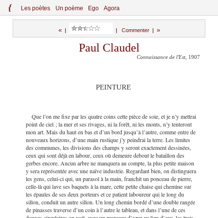
{
Le
s
po
èt
es
Un poème
Ego
Agora
«
»
|
|
Commenter
|
Paul Claudel
Connaissance de l'Est
, 1907
PEINTURE
Que l’on me fixe par les quatre coins cette pièce de soie, et je n’y mettrai
point de ciel ; la mer et ses rivages, ni la forêt, ni les monts, n’y tenteront
mon art. Mais du haut en bas et d’un bord jusqu’à l’autre, comme entre de
nouveaux horizons, d’une main rustique j’y peindrai la terre. Les limites
des communes, les divisions des champs y seront exactement dessinées,
ceux qui sont déjà en labour, ceux où demeure debout le bataillon des
gerbes encore. Aucun arbre ne manquera au compte, la plus petite maison
y sera représentée avec une naïve industrie. Regardant bien, on distinguera
les gens, celui-ci qui, un parasol à la main, franchit un ponceau de pierre,
celle-là qui lave ses baquets à la mare, cette petite chaise qui chemine sur
les épaules de ses deux porteurs et ce patient laboureur qui le long du
sillon, conduit un autre sillon. Un long chemin bordé d’une double rangée
de pinasses traverse d’un coin à l’autre le tableau, et dans l’une de ces
douves circulaires on voit, avec un morceau d’azur au lieu d’eau, les trois