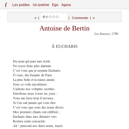
{
Le
s
po
èt
es
Un poème
Ego
Agora
«
»
|
|
Commenter
|
Antoine de Bertin
Les Amours
, 1780
À EUCHARIS
Du nom qui pare mes écrits
Ne soyez donc plus alarmée.
C’est vous que je nomme Eucharis,
Ô vous, des beautés de Paris
La plus belle et la mieux aimée.
Sous ce voile mystérieux
Cachons nos voluptés secrètes.
Dérobons-nous à tous les yeux :
Vous me ferez trop d’envieux,
Si l’on sait jamais qui vous êtes.
C’est vous que sous des noms divers
Mes premiers chants ont célébrée ;
Eucharis dans mes derniers vers
Restera seule consacrée.
Ah ! puissent nos deux noms, tracés