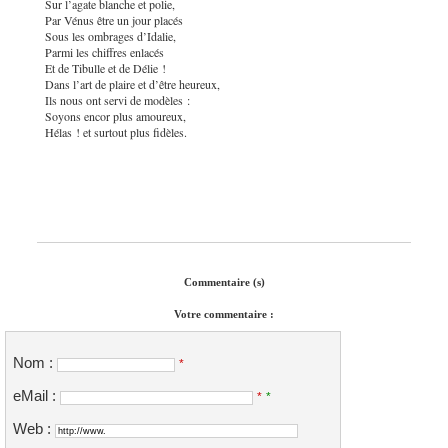
Sur l’agate blanche et polie,
Par Vénus être un jour placés
Sous les ombrages d’Idalie,
Parmi les chiffres enlacés
Et de Tibulle et de Délie !
Dans l’art de plaire et d’être heureux,
Ils nous ont servi de modèles :
Soyons encor plus amoureux,
Hélas ! et surtout plus fidèles.
Commentaire (s)
Votre commentaire :
Nom :
*
eMail :
*
*
Web :