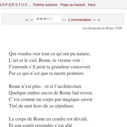
N
O
P
Q
R
S
T
U
V
...
Poème surprise
Page au hasard
Haut
«
»
—
—
1 commentaire
—
Les Antiquités de Rome
, 1558
Qui voudra voir tout ce qu’ont pu nature,
L’art et le ciel, Rome, te vienne voir :
J’entends s’il peut ta grandeur concevoir
Par ce qui n’est que ta morte peinture.
Rome n’est plus : et si l’architecture
Quelque ombre encor de Rome fait revoir,
C’est comme un corps par magique savoir
Tiré de nuit hors de sa sépulture.
Le corps de Rome en cendre est dévalé,
Et son esprit rejoindre s’est allé