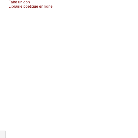
Fаirе un dоn
Librairiе pоétique en lignе