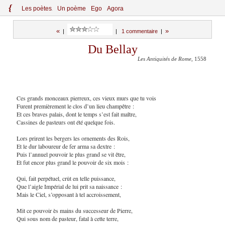
{
Le
s
po
èt
es
Un poème
Ego
Agora
«
»
|
|
1 commentaire
|
Du Bellay
Les Antiquités de Rome
, 1558
Ces grands monceaux pierreux, ces vieux murs que tu vois
Furent premièrement le clos d’un lieu champêtre :
Et ces braves palais, dont le temps s’est fait maître,
Cassines de pasteurs ont été quelque fois.
Lors prirent les bergers les ornements des Rois,
Et le dur laboureur de fer arma sa dextre :
Puis l’annuel pouvoir le plus grand se vit être,
Et fut encor plus grand le pouvoir de six mois :
Qui, fait perpétuel, crût en telle puissance,
Que l’aigle Impérial de lui prit sa naissance :
Mais le Ciel, s’opposant à tel accroissement,
Mit ce pouvoir ès mains du successeur de Pierre,
Qui sous nom de pasteur, fatal à cette terre,