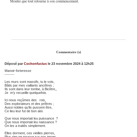
Montre que tout retourne à son commencement.
Commentaire (s)
Déposé par
Cochonfucius
le 23 novembre 2024 à 12h25
Manoir-forteresse
--------
Les murs sont massifs, tu le vois,
Bâtis par mes vaillants ancêtres ;
Ils sont dans leur tombe, à Bicêtre,,
Je m’y recueille quelquefois.
Ici nous reçûmes des rois,
Des explorateurs et des prêtres ;
Aussi nobles qu’ils pussent être,
Ce lieu leur fut de bon aloi.
Que nous importait leu puissance ?
Que nous importait leu naissance ?
On les a traités simplement.
Elles dorment, ces vieilles pierres,
Plus rien ne pousse sur nos terres,