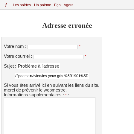
{
Le
s
po
èt
es
Un poème
Ego
Agora
Adresse erronée
Votre nom :
*
Votre courriel :
*
Sujet :
Problème à l'adresse
/?poeme=vivien/les-yeux-gris-%5B1901%5D
Si vous êtes arrivé ici en suivant les liens du site,
merci de prévenir le webmestre.
Informations supplémentaires :
:
*