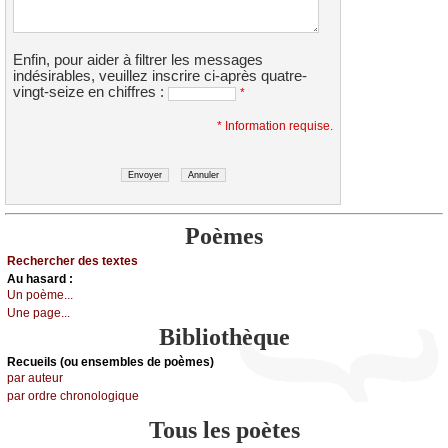
Enfin, pour aider à filtrer les messages
indésirables, veuillez inscrire ci-après
quаtre-
vingt-sеize
en chiffres :
*
* Information requise.
Poèmes
Rechercher des textes
Au hasard :
Un poème...
Une page...
Bibliothèque
Recueils (ou ensembles de poèmes)
par auteur
par ordre chronologique
Tous les poètes