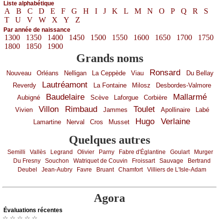
Liste alphabétique
A
B
C
D
E
F
G
H
I
J
K
L
M
N
O
P
Q
R
S
T
U
V
W
X
Y
Z
Par année de naissance
1300
1350
1400
1450
1500
1550
1600
1650
1700
1750
1800
1850
1900
Grands noms
Ronsard
Nouveau
Orléans
Nelligan
La Ceppède
Viau
Du Bellay
Lautréamont
Reverdy
La Fontaine
Milosz
Desbordes-Valmore
Baudelaire
Mallarmé
Aubigné
Scève
Laforgue
Corbière
Villon
Rimbaud
Toulet
Vivien
Jammes
Apollinaire
Labé
Hugo
Verlaine
Lamartine
Nerval
Cros
Musset
Quelques autres
Semilli
Vallès
Legrand
Olivier
Parny
Fabre d'Églantine
Goulart
Murger
Du Fresny
Souchon
Watriquet de Couvin
Froissart
Sauvage
Bertrand
Deubel
Jean-Aubry
Favre
Bruant
Chamfort
Villiers de L'Isle-Adam
Agora
Évаluations récеntes
☆ ☆ ☆ ☆ ☆