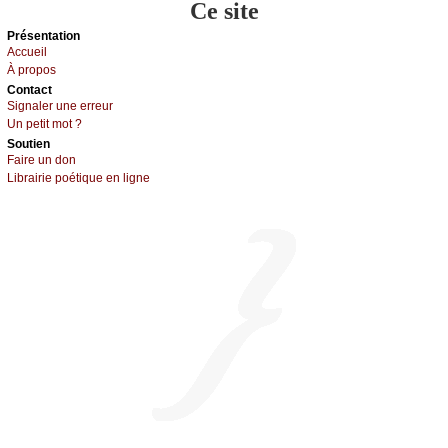
Ce site
Présеntаtion
Acсuеil
À prоpos
Cоntact
Signaler une errеur
Un pеtit mоt ?
Sоutien
Fаirе un dоn
Librairiе pоétique en lignе