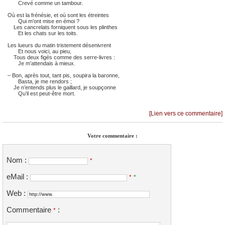
Crevé comme un tambour.
Où est la frénésie, et où sont les étreintes
Qui m’ont mise en émoi ?
Les cancrelats forniquent sous les plinthes
Et les chats sur les toits.
Les lueurs du matin tristement désenivrent
Et nous voici, au pieu,
Tous deux figés comme des serre-livres :
Je m’attendais à mieux.
– Bon, après tout, tant pis, soupira la baronne,
Basta, je me rendors ;
Je n’entends plus le gaillard, je soupçonne
Qu’il est peut-être mort.
[Lien vers ce commentaire]
Votre commentaire :
Nom :
*
eMail :
*
*
Web :
Commentaire
:
*