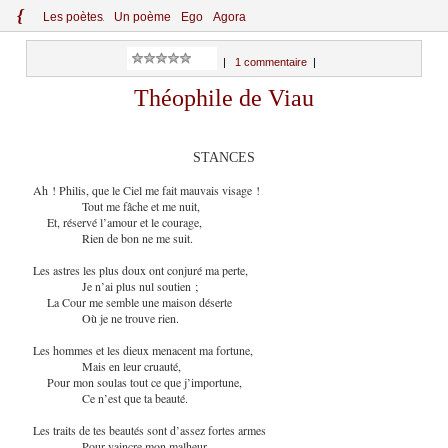
{
Le
s
po
èt
es
Un poème
Ego
Agora
|
1 commentaire
|
Théophile de Viau
STANCES
Ah ! Philis, que le Ciel me fait mauvais visage !
Tout me fâche et me nuit,
Et, réservé l’amour et le courage,
Rien de bon ne me suit.
Les astres les plus doux ont conjuré ma perte,
Je n’ai plus nul soutien ;
La Cour me semble une maison déserte
Où je ne trouve rien.
Les hommes et les dieux menacent ma fortune,
Mais en leur cruauté,
Pour mon soulas tout ce que j’importune,
Ce n’est que ta beauté.
Les traits de tes beautés sont d’assez fortes armes
Pour vaincre mon malheur,