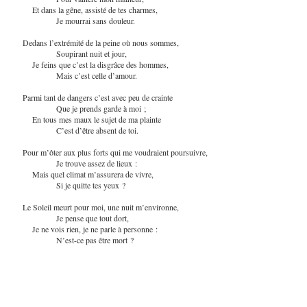
Et dans la gêne, assisté de tes charmes,
Je mourrai sans douleur.
Dedans l’extrémité de la peine où nous sommes,
Soupirant nuit et jour,
Je feins que c’est la disgrâce des hommes,
Mais c’est celle d’amour.
Parmi tant de dangers c’est avec peu de crainte
Que je prends garde à moi ;
En tous mes maux le sujet de ma plainte
C’est d’être absent de toi.
Pour m’ôter aux plus forts qui me voudraient poursuivre,
Je trouve assez de lieux :
Mais quel climat m’assurera de vivre,
Si je quitte tes yeux ?
Le Soleil meurt pour moi, une nuit m’environne,
Je pense que tout dort,
Je ne vois rien, je ne parle à personne :
N’est-ce pas être mort ?