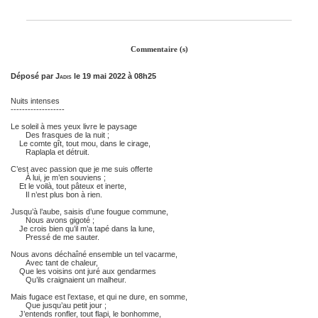
Commentaire (s)
Déposé par
Jadis
le 19 mai 2022 à 08h25
Nuits intenses
-------------------
Le soleil à mes yeux livre le paysage
Des frasques de la nuit ;
Le comte gît, tout mou, dans le cirage,
Raplapla et détruit.
C’est avec passion que je me suis offerte
À lui, je m’en souviens ;
Et le voilà, tout pâteux et inerte,
Il n’est plus bon à rien.
Jusqu’à l’aube, saisis d’une fougue commune,
Nous avons gigoté ;
Je crois bien qu’il m’a tapé dans la lune,
Pressé de me sauter.
Nous avons déchaîné ensemble un tel vacarme,
Avec tant de chaleur,
Que les voisins ont juré aux gendarmes
Qu’ils craignaient un malheur.
Mais fugace est l’extase, et qui ne dure, en somme,
Que jusqu’au petit jour ;
J’entends ronfler, tout flapi, le bonhomme,