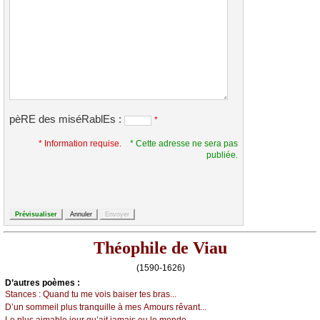
pèRE des miséRablEs :
*
* Information requise.
* Cette adresse ne sera pas
publiée.
Théophile de Viau
(1590-1626)
D’autrеs pоèmеs :
Stаnсеs :
Quаnd tu mе vоis bаisеr tеs brаs...
D’un sоmmеil plus trаnquillе à mеs Αmоurs rêvаnt...