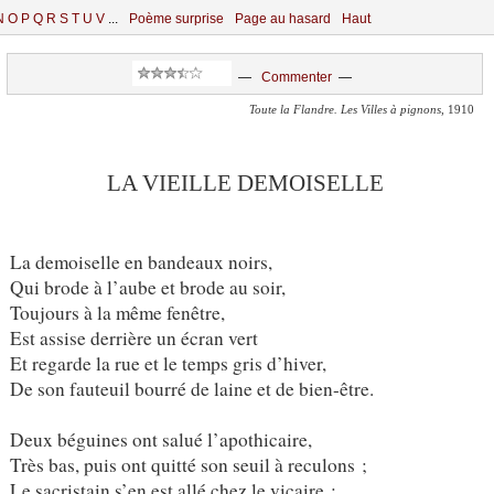
N
O
P
Q
R
S
T
U
V
...
Poème surprise
Page au hasard
Haut
—
Commenter
—
Toute la Flandre. Les Villes à pignons
, 1910
LA VIEILLE DEMOISELLE
La demoiselle en bandeaux noirs,
Qui brode à l’aube et brode au soir,
Toujours à la même fenêtre,
Est assise derrière un écran vert
Et regarde la rue et le temps gris d’hiver,
De son fauteuil bourré de laine et de bien-être.
Deux béguines ont salué l’apothicaire,
Très bas, puis ont quitté son seuil à reculons ;
Le sacristain s’en est allé chez le vicaire ;