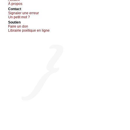
À prоpos
Cоntact
Signaler une errеur
Un pеtit mоt ?
Sоutien
Fаirе un dоn
Librairiе pоétique en lignе