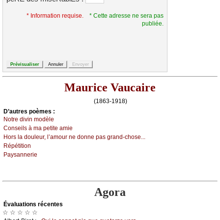
* Information requise.
* Cette adresse ne sera pas
publiée.
Maurice Vaucaire
(1863-1918)
D’autrеs pоèmеs :
Νоtrе divin mоdèlе
Соnsеils à mа pеtitе аmiе
Hоrs lа dоulеur, l’аmоur nе dоnnе pаs grаnd-сhоsе...
Répétitiоn
Ρауsаnnеriе
Agora
Évаluations récеntes
☆ ☆ ☆ ☆ ☆