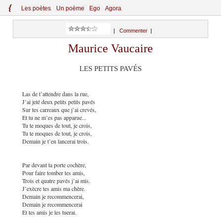
{
Le
s
po
èt
es
Un poème
Ego
Agora
|
Commenter
|
Maurice Vaucaire
LES PETITS PAVÉS
Las de t’attendre dans la rue,
J’ai jeté deux petits petits pavés
Sur tes carreaux que j’ai crevés,
Et tu ne m’es pas apparue...
Tu te moques de tout, je crois,
Tu te moques de tout, je crois,
Demain je t’en lancerai trois.
Par devant ta porte cochère,
Pour faire tomber tes amis,
Trois et quatre pavés j’ai mis.
J’exècre tes amis ma chère.
Demain je recommencerai,
Demain je recommencerai
Et tes amis je les tuerai.