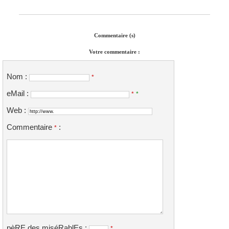
Commentaire (s)
Votre commentaire :
Nom :
*
eMail :
*
*
Web :
Commentaire
:
*
pèRE des miséRablEs :
*