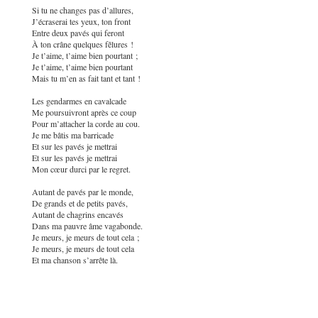
Si tu ne changes pas d’allures,
J’écraserai tes yeux, ton front
Entre deux pavés qui feront
À ton crâne quelques fêlures !
Je t’aime, t’aime bien pourtant ;
Je t’aime, t’aime bien pourtant
Mais tu m’en as fait tant et tant !
Les gendarmes en cavalcade
Me poursuivront après ce coup
Pour m’attacher la corde au cou.
Je me bâtis ma barricade
Et sur les pavés je mettrai
Et sur les pavés je mettrai
Mon cœur durci par le regret.
Autant de pavés par le monde,
De grands et de petits pavés,
Autant de chagrins encavés
Dans ma pauvre âme vagabonde.
Je meurs, je meurs de tout cela ;
Je meurs, je meurs de tout cela
Et ma chanson s’arrête là.