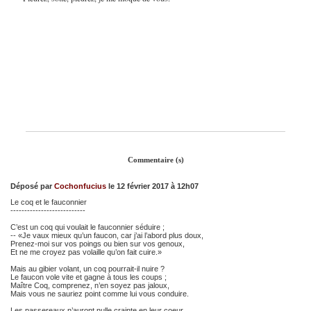
Commentaire (s)
Déposé par
Cochonfucius
le 12 février 2017 à 12h07
Le coq et le fauconnier
---------------------------
C’est un coq qui voulait le fauconnier séduire ;
-- «Je vaux mieux qu’un faucon, car j’ai l’abord plus doux,
Prenez-moi sur vos poings ou bien sur vos genoux,
Et ne me croyez pas volaille qu’on fait cuire.»
Mais au gibier volant, un coq pourrait-il nuire ?
Le faucon vole vite et gagne à tous les coups ;
Maître Coq, comprenez, n’en soyez pas jaloux,
Mais vous ne sauriez point comme lui vous conduire.
Les passereaux n’auront nulle crainte en leur coeur,