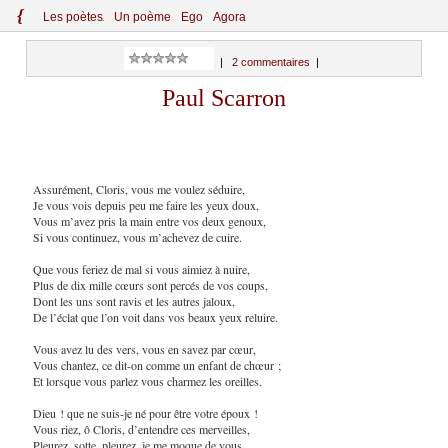
{
Le
s
po
èt
es
Un poème
Ego
Agora
|
2 commentaires
|
Paul Scarron
Assurément, Cloris, vous me voulez séduire,
Je vous vois depuis peu me faire les yeux doux,
Vous m’avez pris la main entre vos deux genoux,
Si vous continuez, vous m’achevez de cuire.
Que vous feriez de mal si vous aimiez à nuire,
Plus de dix mille cœurs sont percés de vos coups,
Dont les uns sont ravis et les autres jaloux,
De l’éclat que l’on voit dans vos beaux yeux reluire.
Vous avez lu des vers, vous en savez par cœur,
Vous chantez, ce dit-on comme un enfant de chœur ;
Et lorsque vous parlez vous charmez les oreilles.
Dieu ! que ne suis-je né pour être votre époux !
Vous riez, ô Cloris, d’entendre ces merveilles,
Pleurez, sotte, pleurez, je me moque de vous.