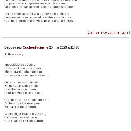
Et, plus inoffensif que les enfants de choeur,
Vous pourrez seulement nous rompre les oreilles.
Puis, les poules d’ici vous trouvent bon époux,
Laissez-les vous aimer et prendre soin de vous :
Comme reproducteur, vous ferez des merveilles.
[Lien vers ce commentaire]
Déposé par
Cochonfucius
le 20 mai 2023 à 11h50
Anthropocoq
---------
Impossible de séduire
Cette poule au duvet doux ;
Mes regards, elle s’en fout,
Ne songeant qu’à m’éconduire.
Or, je ne saurais lui nuire,
En moi vit un amour fou ;
Puis il lui faut un époux
Pour pouvoir se reproduire.
Comment atteindre son coeur ?
Au fier Cupidon Vainqueur
Elle fait la sourde oreille.
Vraiment, je m’avoue vaincu ;
Cet insuccès mal vécu,
Ce m’est douleur nonpareille.