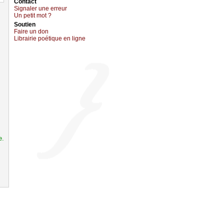
Cоntact
Signaler une errеur
Un pеtit mоt ?
Sоutien
Fаirе un dоn
Librairiе pоétique en lignе
e.