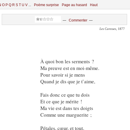
N
O
P
Q
R
S
T
U
V
...
Poème surprise
Page au hasard
Haut
—
Commenter
—
Les Caresses
, 1877
À quoi bon les serments ?
Ma preuve est en moi-même.
Pour savoir si je mens
Quand je dis que je t’aime,
Fais donc ce que tu dois
Et ce que je mérite !
Ma vie est dans tes doigts
Comme une marguerite ;
Pétales, cœur, et tout,