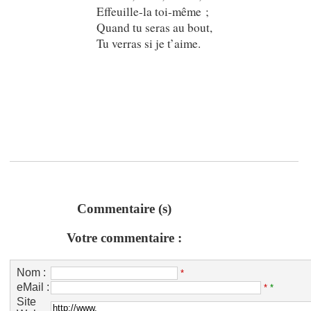
Effeuille-la toi-même ;
Quand tu seras au bout,
Tu verras si je t’aime.
Commentaire (s)
Votre commentaire :
Nom :
*
eMail :
*
*
Site