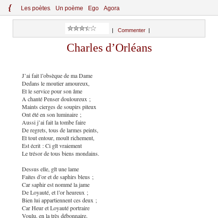
{
Le
s
po
èt
es
Un poème
Ego
Agora
|
Commenter
|
Charles d’Orléans
J’ai fait l’obsèque de ma Dame
Dedans le moutier amoureux,
Et le service pour son âme
A chanté Penser douloureux ;
Maints cierges de soupirs piteux
Ont été en son luminaire ;
Aussi j’ai fait la tombe faire
De regrets, tous de larmes peints,
Et tout entour, moult richement,
Est écrit : Ci gît vraiement
Le trésor de tous biens mondains.
Dessus elle, gît une lame
Faites d’or et de saphirs bleus ;
Car saphir est nommé la jame
De Loyauté, et l’or heureux ;
Bien lui appartiennent ces deux ;
Car Heur et Loyauté portraire
Voulu, en la très débonnaire,