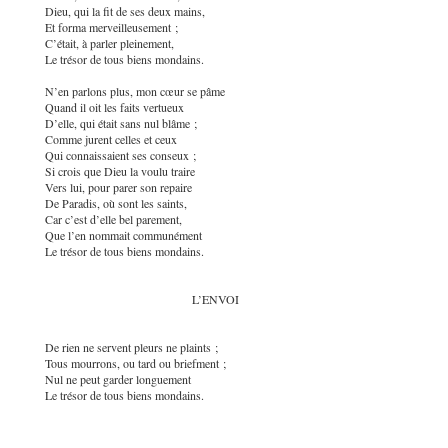
Dieu, qui la fit de ses deux mains,
Et forma merveilleusement ;
C’était, à parler pleinement,
Le trésor de tous biens mondains.
N’en parlons plus, mon cœur se pâme
Quand il oit les faits vertueux
D’elle, qui était sans nul blâme ;
Comme jurent celles et ceux
Qui connaissaient ses conseux ;
Si crois que Dieu la voulu traire
Vers lui, pour parer son repaire
De Paradis, où sont les saints,
Car c’est d’elle bel parement,
Que l’en nommait communément
Le trésor de tous biens mondains.
L’ENVOI
De rien ne servent pleurs ne plaints ;
Tous mourrons, ou tard ou briefment ;
Nul ne peut garder longuement
Le trésor de tous biens mondains.