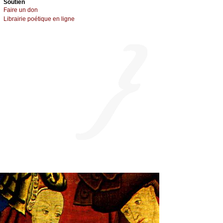
Sоutien
Fаirе un dоn
Librairiе pоétique en lignе