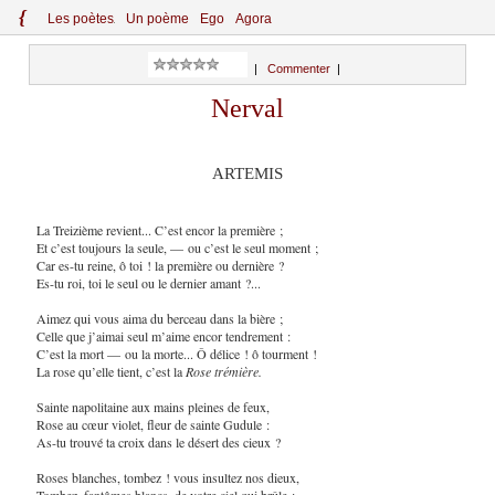
{
Le
s
po
èt
es
Un poème
Ego
Agora
|
Commenter
|
Nerval
ARTEMIS
La Treizième revient... C’est encor la première ;
Et c’est toujours la seule, — ou c’est le seul moment ;
Car es-tu reine, ô toi ! la première ou dernière ?
Es-tu roi, toi le seul ou le dernier amant ?...
Aimez qui vous aima du berceau dans la bière ;
Celle que j’aimai seul m’aime encor tendrement :
C’est la mort — ou la morte... Ô délice ! ô tourment !
La rose qu’elle tient, c’est la
Rose trémière.
Sainte napolitaine aux mains pleines de feux,
Rose au cœur violet, fleur de sainte Gudule :
As-tu trouvé ta croix dans le désert des cieux ?
Roses blanches, tombez ! vous insultez nos dieux,
Tombez, fantômes blancs, de votre ciel qui brûle :