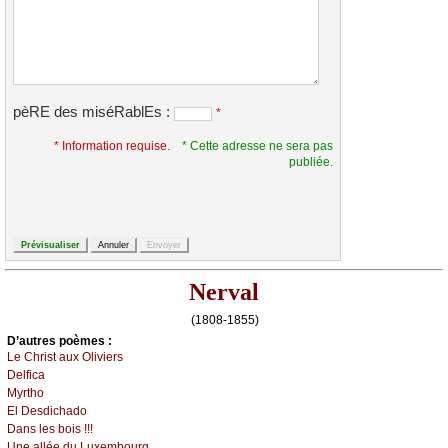
pèRE des miséRablEs :
*
* Information requise.
* Cette adresse ne sera pas
publiée.
Nerval
(1808-1855)
D’autrеs pоèmеs :
Lе Сhrist аuх Οliviеrs
Dеlfiса
Μуrthо
Εl Dеsdiсhаdо
Dаns lеs bоis !!!
Unе аlléе du Luхеmbоurg