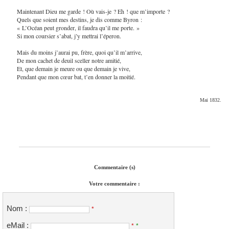
Maintenant Dieu me garde ! Où vais-je ? Eh ! que m’importe ?
Quels que soient mes destins, je dis comme Byron :
« L’Océan peut gronder, il faudra qu’il me porte. »
Si mon coursier s’abat, j’y mettrai l’éperon.
Mais du moins j’aurai pu, frère, quoi qu’il m’arrive,
De mon cachet de deuil sceller notre amitié,
Et, que demain je meure ou que demain je vive,
Pendant que mon cœur bat, t’en donner la moitié.
Mai 1832.
Commentaire (s)
Votre commentaire :
Nom :
*
eMail :
*
*