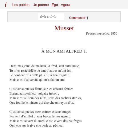
{
Le
s
po
èt
es
Un poème
Ego
Agora
|
Commenter
|
Musset
Poésies nouvelles
, 1850
À MON AMI ALFRED T.
Dans mes jours de malheur, Alfred, seul entre mille,
Tu m’es resté fidèle où tant d’autres m’ont fui.
Le bonheur m’a prêté plus d’un lien fragile ;
Mais c’est l’adversité qui m’a fait un ami.
C’est ainsi que les fleurs sur les coteaux fertiles
Étalent au soleil leur vulgaire trésor ;
Mais c’est au sein des nuits, sous des rochers stériles,
Que fouille le mineur qui cherche un rayon d’or.
C’est ainsi que les mers calmes et sans orages
Peuvent d’un flot d’azur bercer le voyageur ;
Mais c’est le vent du nord, c’est le vent des naufrages
Qui jette sur la rive une perle au pêcheur.