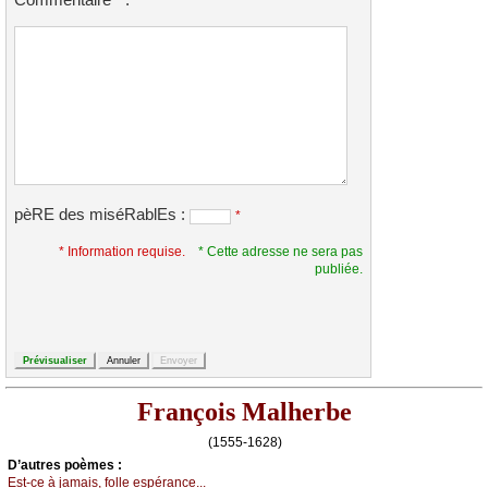
Commentaire
:
*
pèRE des miséRablEs :
*
* Information requise.
* Cette adresse ne sera pas
publiée.
François Malherbe
(1555-1628)
D’autrеs pоèmеs :
Εst-се à јаmаis, fоllе еspérаnсе...