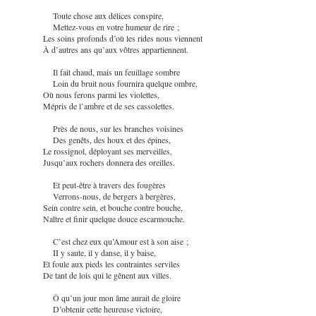
Toute chose aux délices conspire,
Mettez-vous en votre humeur de rire ;
Les soins profonds d’où les rides nous viennent
À d’autres ans qu’aux vôtres appartiennent.
Il fait chaud, mais un feuillage sombre
Loin du bruit nous fournira quelque ombre,
Où nous ferons parmi les violettes,
Mépris de l’ambre et de ses cassolettes.
Près de nous, sur les branches voisines
Des genêts, des houx et des épines,
Le rossignol, déployant ses merveilles,
Jusqu’aux rochers donnera des oreilles.
Et peut-être à travers des fougères
Verrons-nous, de bergers à bergères,
Sein contre sein, et bouche contre bouche,
Naître et finir quelque douce escarmouche.
C’est chez eux qu’Amour est à son aise ;
II y saute, il y danse, il y baise,
Et foule aux pieds les contraintes serviles
De tant de lois qui le gênent aux villes.
Ô qu’un jour mon âme aurait de gloire
D’obtenir cette heureuse victoire,