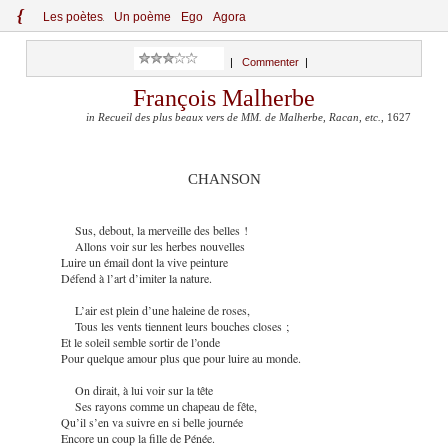
{
Le
s
po
èt
es
Un poème
Ego
Agora
|
Commenter
|
François Malherbe
in Recueil des plus beaux vers de MM. de Malherbe, Racan, etc.
, 1627
CHANSON
Sus, debout, la merveille des belles !
Allons voir sur les herbes nouvelles
Luire un émail dont la vive peinture
Défend à l’art d’imiter la nature.
L’air est plein d’une haleine de roses,
Tous les vents tiennent leurs bouches closes ;
Et le soleil semble sortir de l’onde
Pour quelque amour plus que pour luire au monde.
On dirait, à lui voir sur la tête
Ses rayons comme un chapeau de fête,
Qu’il s’en va suivre en si belle journée
Encore un coup la fille de Pénée.