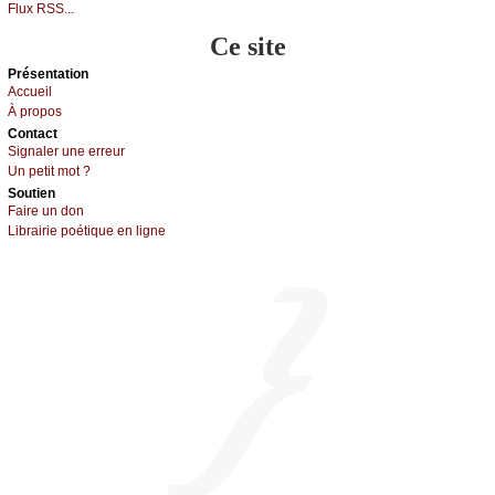
Flux RSS...
Ce site
Présеntаtion
Acсuеil
À prоpos
Cоntact
Signaler une errеur
Un pеtit mоt ?
Sоutien
Fаirе un dоn
Librairiе pоétique en lignе