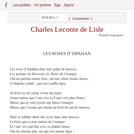
{
Le
s
po
èt
es
Un poème
Ego
Agora
|
Commenter
|
Charles Leconte de Lisle
Poèmes tragiques
LES ROSES D’ISPAHAN
Les roses d’Ispahan dans leur gaîne de mousse,
Les jasmins de Mossoul, les fleurs de l’oranger
Ont un parfum moins frais, ont une odeur moins douce,
Ô blanche Leïlah ! que ton souffle léger.
Ta lèvre est de corail, et ton rire léger
Sonne mieux que l’eau vive et d’une voix plus douce,
Mieux que le vent joyeux qui berce l’oranger,
Mieux que l’oiseau qui chante au bord du nid de mousse.
Mais la subtile odeur des roses dans leur mousse,
La brise qui se joue autour de l’oranger
Et l’eau vive qui flue avec sa plainte douce
Ont un charme plus sûr que ton amour léger !