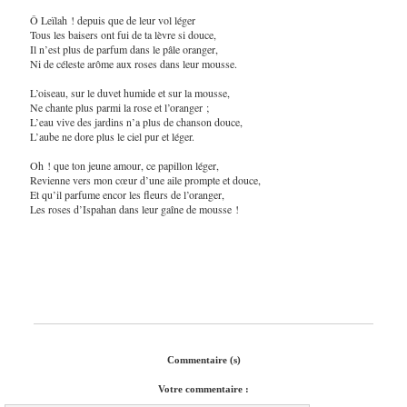
Ô Leïlah ! depuis que de leur vol léger
Tous les baisers ont fui de ta lèvre si douce,
Il n’est plus de parfum dans le pâle oranger,
Ni de céleste arôme aux roses dans leur mousse.
L’oiseau, sur le duvet humide et sur la mousse,
Ne chante plus parmi la rose et l’oranger ;
L’eau vive des jardins n’a plus de chanson douce,
L’aube ne dore plus le ciel pur et léger.
Oh ! que ton jeune amour, ce papillon léger,
Revienne vers mon cœur d’une aile prompte et douce,
Et qu’il parfume encor les fleurs de l’oranger,
Les roses d’Ispahan dans leur gaîne de mousse !
Commentaire (s)
Votre commentaire :