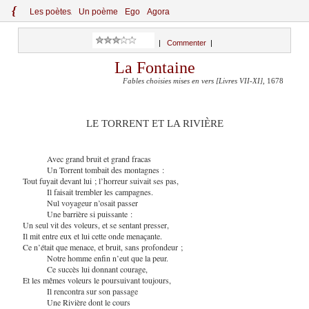
{
Le
s
po
èt
es
Un poème
Ego
Agora
|
Commenter
|
La Fontaine
Fables choisies mises en vers [Livres VII-XI]
, 1678
LE TORRENT ET LA RIVIÈRE
Avec grand bruit et grand fracas
Un Torrent tombait des montagnes :
Tout fuyait devant lui ; l’horreur suivait ses pas,
Il faisait trembler les campagnes.
Nul voyageur n’osait passer
Une barrière si puissante :
Un seul vit des voleurs, et se sentant presser,
Il mit entre eux et lui cette onde menaçante.
Ce n’était que menace, et bruit, sans profondeur ;
Notre homme enfin n’eut que la peur.
Ce succès lui donnant courage,
Et les mêmes voleurs le poursuivant toujours,
Il rencontra sur son passage
Une Rivière dont le cours