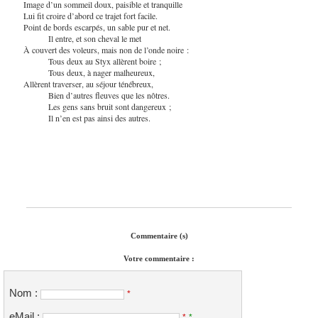
Image d’un sommeil doux, paisible et tranquille
Lui fit croire d’abord ce trajet fort facile.
Point de bords escarpés, un sable pur et net.
Il entre, et son cheval le met
À couvert des voleurs, mais non de l’onde noire :
Tous deux au Styx allèrent boire ;
Tous deux, à nager malheureux,
Allèrent traverser, au séjour ténébreux,
Bien d’autres fleuves que les nôtres.
Les gens sans bruit sont dangereux ;
Il n’en est pas ainsi des autres.
Commentaire (s)
Votre commentaire :
Nom :
*
eMail :
*
*