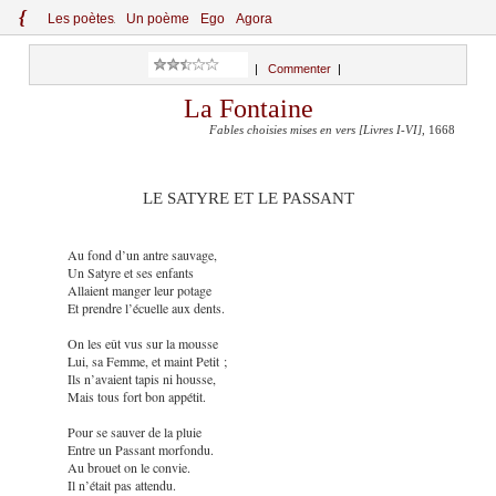
{
Le
s
po
èt
es
Un poème
Ego
Agora
|
Commenter
|
La Fontaine
Fables choisies mises en vers [Livres I-VI]
, 1668
LE SATYRE ET LE PASSANT
Au fond d’un antre sauvage,
Un Satyre et ses enfants
Allaient manger leur potage
Et prendre l’écuelle aux dents.
On les eût vus sur la mousse
Lui, sa Femme, et maint Petit ;
Ils n’avaient tapis ni housse,
Mais tous fort bon appétit.
Pour se sauver de la pluie
Entre un Passant morfondu.
Au brouet on le convie.
Il n’était pas attendu.