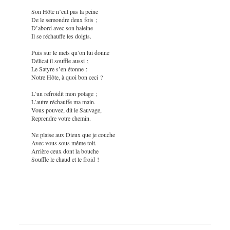
Son Hôte n’eut pas la peine
De le semondre deux fois ;
D’abord avec son haleine
Il se réchauffe les doigts.
Puis sur le mets qu’on lui donne
Délicat il souffle aussi ;
Le Satyre s’en étonne :
Notre Hôte, à quoi bon ceci ?
L’un refroidit mon potage ;
L’autre réchauffe ma main.
Vous pouvez, dit le Sauvage,
Reprendre votre chemin.
Ne plaise aux Dieux que je couche
Avec vous sous même toit.
Arrière ceux dont la bouche
Souffle le chaud et le froid !