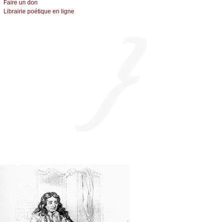
Fаirе un dоn
Librairiе pоétique en lignе