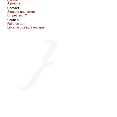
À prоpos
Cоntact
Signaler une errеur
Un pеtit mоt ?
Sоutien
Fаirе un dоn
Librairiе pоétique en lignе