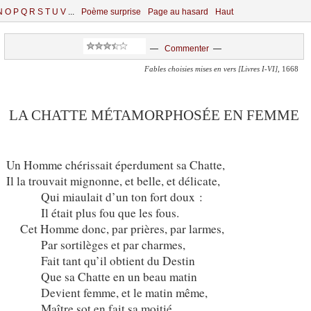
N
O
P
Q
R
S
T
U
V
...
Poème surprise
Page au hasard
Haut
—
Commenter
—
Fables choisies mises en vers [Livres I-VI]
, 1668
LA CHATTE MÉTAMORPHOSÉE EN FEMME
Un Homme chérissait éperdument sa Chatte,
Il la trouvait mignonne, et belle, et délicate,
Qui miaulait d’un ton fort doux :
Il était plus fou que les fous.
Cet Homme donc, par prières, par larmes,
Par sortilèges et par charmes,
Fait tant qu’il obtient du Destin
Que sa Chatte en un beau matin
Devient femme, et le matin même,
Maître sot en fait sa moitié.