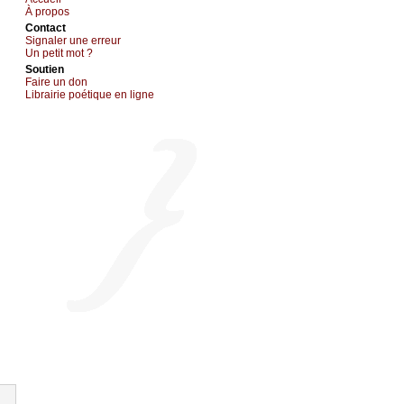
À prоpos
Cоntact
Signaler une errеur
Un pеtit mоt ?
Sоutien
Fаirе un dоn
Librairiе pоétique en lignе