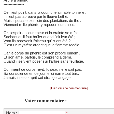
Arbre à phénix
----------------
Ce n’est point, dans la cour, une aimable tonnelle ;
Il n’est pas abreuvé par le fleuve Léthé,
Mais il pousse bien loin des plantations de thé :
Viennent mille phénix y reposer leurs ailes.
Or, l’espoir en leur coeur et la crainte se mêlent,
Sachant qu’il faut brûler quand finit leur été ;
Vont-ils redevenir l’oiseau qu’ils ont été ?
C’est un mystère ardent que la flamme recèle.
Car le corps du phénix est son propre ennemi,
Et son âme, parfois, le comprend à demi,
Quand il se vient poser sur l’arbre sans feuillage.
Comment ce corps revit, l’oiseau ne le sait pas,
Sa conscience en ce jour le lui narre tout bas,
Jamais il ne comprit cet étrange langage.
[Lien vers ce commentaire]
Votre commentaire :
Nom :
*