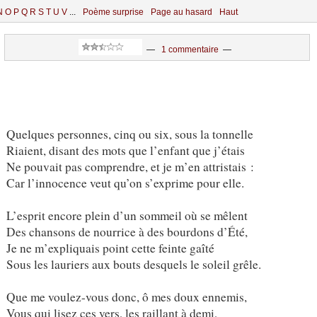
N
O
P
Q
R
S
T
U
V
...
Poème surprise
Page au hasard
Haut
—
1 commentaire
—
Quelques personnes, cinq ou six, sous la tonnelle
Riaient, disant des mots que l’enfant que j’étais
Ne pouvait pas comprendre, et je m’en attristais :
Car l’innocence veut qu’on s’exprime pour elle.
L’esprit encore plein d’un sommeil où se mêlent
Des chansons de nourrice à des bourdons d’Été,
Je ne m’expliquais point cette feinte gaîté
Sous les lauriers aux bouts desquels le soleil grêle.
Que me voulez-vous donc, ô mes doux ennemis,
Vous qui lisez ces vers, les raillant à demi,