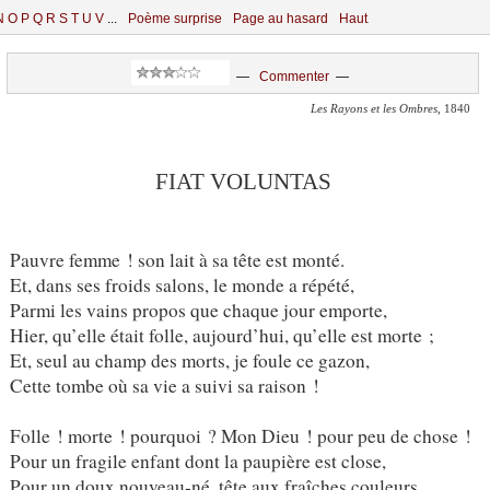
N
O
P
Q
R
S
T
U
V
...
Poème surprise
Page au hasard
Haut
—
Commenter
—
Les Rayons et les Ombres
, 1840
FIAT VOLUNTAS
Pauvre femme ! son lait à sa tête est monté.
Et, dans ses froids salons, le monde a répété,
Parmi les vains propos que chaque jour emporte,
Hier, qu’elle était folle, aujourd’hui, qu’elle est morte ;
Et, seul au champ des morts, je foule ce gazon,
Cette tombe où sa vie a suivi sa raison !
Folle ! morte ! pourquoi ? Mon Dieu ! pour peu de chose !
Pour un fragile enfant dont la paupière est close,
Pour un doux nouveau-né, tête aux fraîches couleurs,