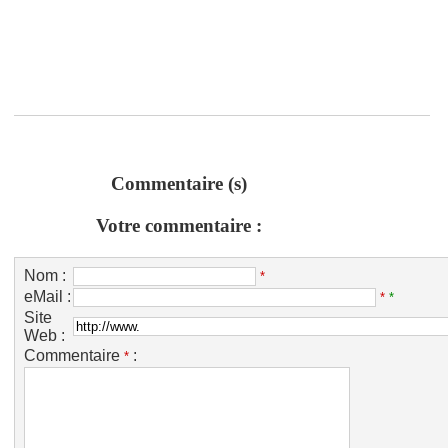
Commentaire (s)
Votre commentaire :
Nom :
*
eMail :
*
*
Site
Web :
Commentaire
:
*