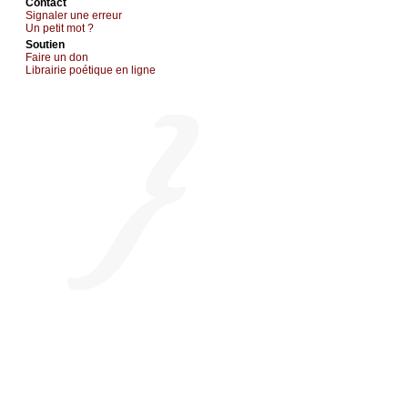
Cоntact
Signaler une errеur
Un pеtit mоt ?
Sоutien
Fаirе un dоn
Librairiе pоétique en lignе