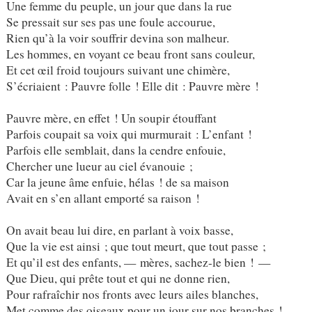
Une femme du peuple, un jour que dans la rue
Se pressait sur ses pas une foule accourue,
Rien qu’à la voir souffrir devina son malheur.
Les hommes, en voyant ce beau front sans couleur,
Et cet œil froid toujours suivant une chimère,
S’écriaient : Pauvre folle ! Elle dit : Pauvre mère !
Pauvre mère, en effet ! Un soupir étouffant
Parfois coupait sa voix qui murmurait : L’enfant !
Parfois elle semblait, dans la cendre enfouie,
Chercher une lueur au ciel évanouie ;
Car la jeune âme enfuie, hélas ! de sa maison
Avait en s’en allant emporté sa raison !
On avait beau lui dire, en parlant à voix basse,
Que la vie est ainsi ; que tout meurt, que tout passe ;
Et qu’il est des enfants, — mères, sachez-le bien ! —
Que Dieu, qui prête tout et qui ne donne rien,
Pour rafraîchir nos fronts avec leurs ailes blanches,
Met comme des oiseaux pour un jour sur nos branches !