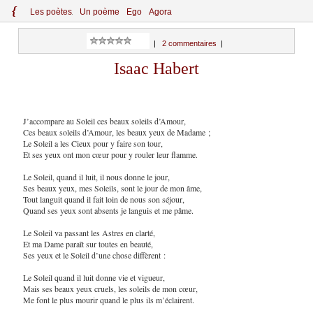
{
Le
s
po
èt
es
Un poème
Ego
Agora
|
2 commentaires
|
Isaac Habert
J’accompare au Soleil ces beaux soleils d’Amour,
Ces beaux soleils d’Amour, les beaux yeux de Madame ;
Le Soleil a les Cieux pour y faire son tour,
Et ses yeux ont mon cœur pour y rouler leur flamme.
Le Soleil, quand il luit, il nous donne le jour,
Ses beaux yeux, mes Soleils, sont le jour de mon âme,
Tout languit quand il fait loin de nous son séjour,
Quand ses yeux sont absents je languis et me pâme.
Le Soleil va passant les Astres en clarté,
Et ma Dame paraît sur toutes en beauté,
Ses yeux et le Soleil d’une chose diffèrent :
Le Soleil quand il luit donne vie et vigueur,
Mais ses beaux yeux cruels, les soleils de mon cœur,
Me font le plus mourir quand le plus ils m’éclairent.