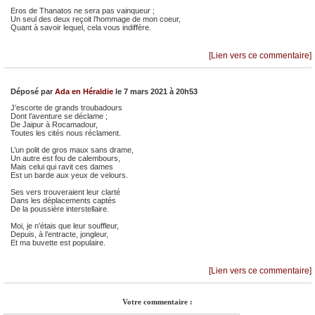
Eros de Thanatos ne sera pas vainqueur ;
Un seul des deux reçoit l’hommage de mon coeur,
Quant à savoir lequel, cela vous indiffère.
[Lien vers ce commentaire]
Déposé par
Ada en Héraldie
le 7 mars 2021 à 20h53
J’escorte de grands troubadours
Dont l’aventure se déclame ;
De Jaipur à Rocamadour,
Toutes les cités nous réclament.
L’un polit de gros maux sans drame,
Un autre est fou de calembours,
Mais celui qui ravit ces dames
Est un barde aux yeux de velours.
Ses vers trouveraient leur clarté
Dans les déplacements captés
De la poussière interstellaire.
Moi, je n’étais que leur souffleur,
Depuis, à l’entracte, jongleur,
Et ma buvette est populaire.
[Lien vers ce commentaire]
Votre commentaire :