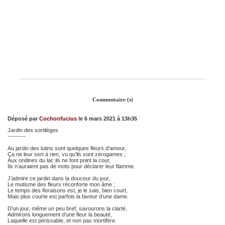
Commentaire (s)
Déposé par
Cochonfucius
le 6 mars 2021 à 13h35
Jardin des sortilèges
---------
Au jardin des lutins sont quelques fleurs d’amour,
Ça ne leur sert à rien, vu qu’ils sont zérogames ;
Aux ondines du lac ils ne font point la cour,
Ils n’auraient pas de mots pour déclarer leur flamme.
J’admire ce jardin dans la douceur du jour,
Le mutisme des fleurs réconforte mon âme ;
Le temps des floraisons est, je le sais, bien court,
Mais plus courte est parfois la faveur d’une dame.
D’un jour, même un peu bref, savourons la clarté,
Admirons longuement d’une fleur la beauté,
Laquelle est périssable, et non pas mortifère.