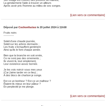
Son visage est couvert des preuves du malheur,
La gendarmerie l’aide à trouver un ailleurs
Après avoir pris l’homme au milieu de ses songes.
[Lien vers ce commentaire]
Déposé par
Cochonfucius
le 20 juillet 2024 à 11h58
Fruits noirs
-----------
Soleil d’une chaude journée,
Soleil sur les arbres dormants ;
Les fruits s’échauffent gentiment
Ainsi qu’ils le font chaque année.
Bien que la branche en soit ornée,
Ce ne sont pas des ornements ;
Ils vivent là, tout simplement,
Leur existence assez bornée.
Je les vois noircir sous mes yeux
(Car j’aime tarder en ce lieu) ;
À des blocs de charbon je songe.
Est-ce un bonheur ? Est-ce un malheur ?
Étaient-ils mieux en leur pâleur ?
En perplexité je me plonge.
[Lien vers ce commentaire]