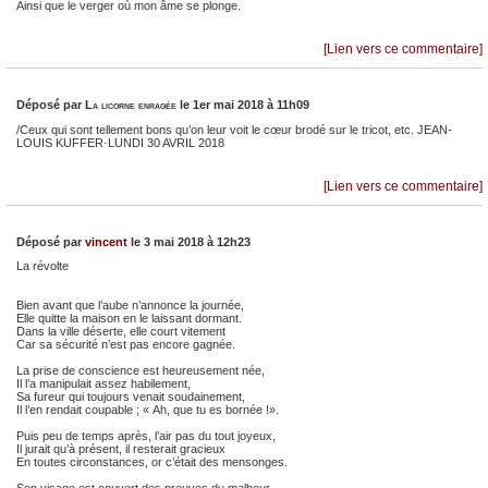
Ainsi que le verger où mon âme se plonge.
[Lien vers ce commentaire]
Déposé par
La licorne enragée
le 1er mai 2018 à 11h09
/Ceux qui sont tellement bons qu’on leur voit le cœur brodé sur le tricot, etc. JEAN-
LOUIS KUFFER·LUNDI 30 AVRIL 2018
[Lien vers ce commentaire]
Déposé par
vincent
le 3 mai 2018 à 12h23
La révolte
Bien avant que l’aube n’annonce la journée,
Elle quitte la maison en le laissant dormant.
Dans la ville déserte, elle court vitement
Car sa sécurité n’est pas encore gagnée.
La prise de conscience est heureusement née,
Il l’a manipulait assez habilement,
Sa fureur qui toujours venait soudainement,
Il l’en rendait coupable ; « Ah, que tu es bornée !».
Puis peu de temps après, l’air pas du tout joyeux,
Il jurait qu’à présent, il resterait gracieux
En toutes circonstances, or c’était des mensonges.