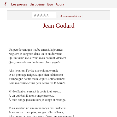
{
Le
s
po
èt
es
Un poème
Ego
Agora
|
4 commentaires
|
Jean Godard
Un peu devant que l’aube amenât la journée,
Naguère je songeais dans un lit en dormant
Qu’un vilain me suivait, mais courant vitement
Que j’avais devant lui bonne place gagnée.
Ainsi courant j’avise une colombe ornée
D’un plumage neigeux, que bien habilement
J’empoigne de ma main, et puis soudainement
Lors ma course et ma peur se trouve là bornée.
M’éveillant en sursaut je conte tout joyeux
À un qui était là mon songe gracieux.
À mon songe plaisant lors je songe et resonge,
Mais soudain un ami m’annonça mes malheurs.
Je ne vous croirai plus, songes, allez ailleurs,
Ah songes, à mon dam vous n’êtes que mensonges !