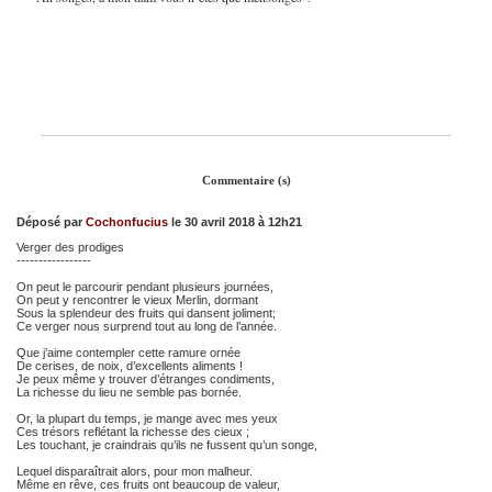
Commentaire (s)
Déposé par
Cochonfucius
le 30 avril 2018 à 12h21
Verger des prodiges
-----------------
On peut le parcourir pendant plusieurs journées,
On peut y rencontrer le vieux Merlin, dormant
Sous la splendeur des fruits qui dansent joliment;
Ce verger nous surprend tout au long de l’année.
Que j’aime contempler cette ramure ornée
De cerises, de noix, d’excellents aliments !
Je peux même y trouver d’étranges condiments,
La richesse du lieu ne semble pas bornée.
Or, la plupart du temps, je mange avec mes yeux
Ces trésors reflétant la richesse des cieux ;
Les touchant, je craindrais qu’ils ne fussent qu’un songe,
Lequel disparaîtrait alors, pour mon malheur.
Même en rêve, ces fruits ont beaucoup de valeur,