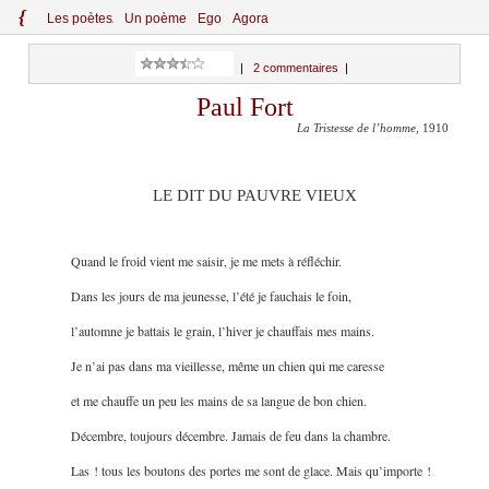
{
Le
s
po
èt
es
Un poème
Ego
Agora
|
2 commentaires
|
Paul Fort
La Tristesse de l’homme
, 1910
LE DIT DU PAUVRE VIEUX
Quand le froid vient me saisir, je me mets à réfléchir.
Dans les jours de ma jeunesse, l’été je fauchais le foin,
l’automne je battais le grain, l’hiver je chauffais mes mains.
Je n’ai pas dans ma vieillesse, même un chien qui me caresse
et me chauffe un peu les mains de sa langue de bon chien.
Décembre, toujours décembre. Jamais de feu dans la chambre.
Las ! tous les boutons des portes me sont de glace. Mais qu’importe !