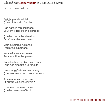
Déposé par
Cochonfucius
le 9 juin 2014 à 12h03
Sérénité du grand âge
----------------------------
Âgé, je prends le loisir,
Quand il faut, de réfléchir ;
Car, dans la folle jeunesse,
Souvent il faut qu’on se presse,
Que l’on coure les chemins
Et qu’on active ses mains,
Mais la paisible vieillesse
S’autorise la paresse.
Sans hâte sont les trajets,
Sans ambition, les projets.
Dans les bois, au bord des routes,
Tous ces oiseaux que j’écoute
M’offrent (généreux qu’ils sont)
Quelques mots pour mes chansons ;
Je me connecte à la Toile
Et bientôt vous les dévoile :
C’est mon quotidien plaisir
Que l’on voit s’y réfléchir.
[Lien vers ce commentaire]