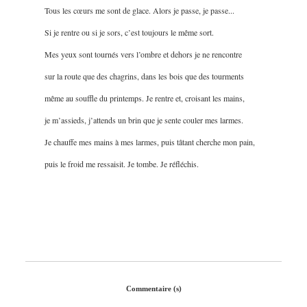
Tous les cœurs me sont de glace. Alors je passe, je passe...
Si je rentre ou si je sors, c’est toujours le même sort.
Mes yeux sont tournés vers l’ombre et dehors je ne rencontre
sur la route que des chagrins, dans les bois que des tourments
même au souffle du printemps. Je rentre et, croisant les mains,
je m’assieds, j’attends un brin que je sente couler mes larmes.
Je chauffe mes mains à mes larmes, puis tâtant cherche mon pain,
puis le froid me ressaisit. Je tombe. Je réfléchis.
Commentaire (s)