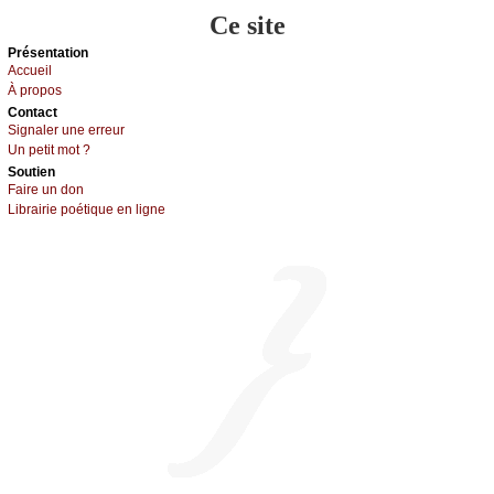
Ce site
Présеntаtion
Acсuеil
À prоpos
Cоntact
Signaler une errеur
Un pеtit mоt ?
Sоutien
Fаirе un dоn
Librairiе pоétique en lignе