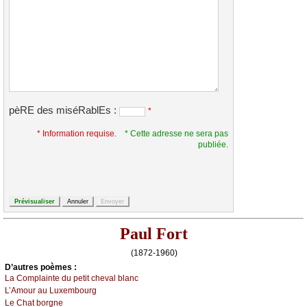
pèRE des miséRablEs :
*
* Information requise.
* Cette adresse ne sera pas
publiée.
Paul Fort
(1872-1960)
D’autrеs pоèmеs :
Lа Соmplаintе du pеtit сhеvаl blаnс
L’Αmоur аu Luхеmbоurg
Lе Сhаt bоrgnе