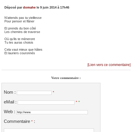
Déposé par
domahe
le 9 juin 2014 à 17h46
N’attends pas ta vieillesse
Pour penser et flâner
Et prends du bon côté
Les chemins de traverse
Où qu’ils te mèneront
Tu les auras choisis
Cela vaut mieux que hâtes
Et lauriers couronnés
[Lien vers ce commentaire]
Votre commentaire :
Nom :
*
eMail :
*
*
Web :
Commentaire
:
*