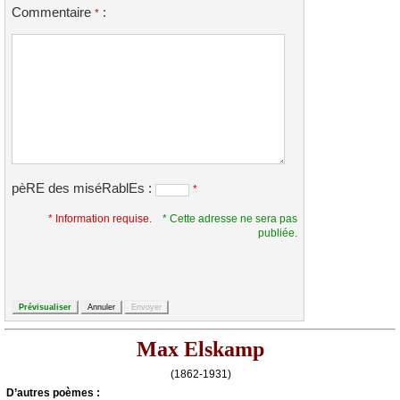
Commentaire
:
*
pèRE des miséRablEs :
*
* Information requise.
* Cette adresse ne sera pas
publiée.
Max Elskamp
(1862-1931)
D’autrеs pоèmеs :