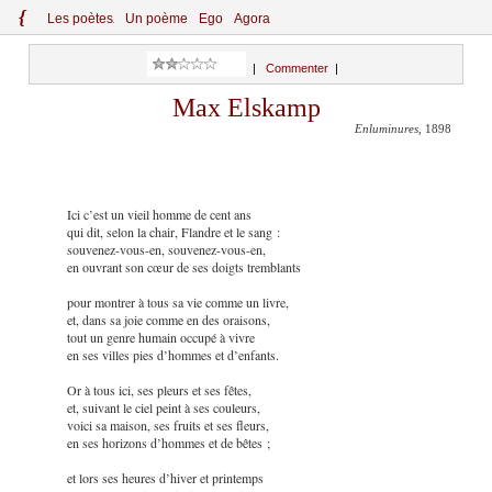
{
Le
s
po
èt
es
Un poème
Ego
Agora
|
Commenter
|
Max Elskamp
Enluminures
, 1898
Ici c’est un vieil homme de cent ans
qui dit, selon la chair, Flandre et le sang :
souvenez-vous-en, souvenez-vous-en,
en ouvrant son cœur de ses doigts tremblants
pour montrer à tous sa vie comme un livre,
et, dans sa joie comme en des oraisons,
tout un genre humain occupé à vivre
en ses villes pies d’hommes et d’enfants.
Or à tous ici, ses pleurs et ses fêtes,
et, suivant le ciel peint à ses couleurs,
voici sa maison, ses fruits et ses fleurs,
en ses horizons d’hommes et de bêtes ;
et lors ses heures d’hiver et printemps