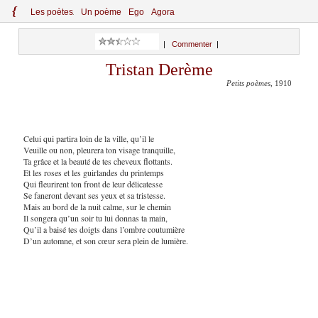
{
Le
s
po
èt
es
Un poème
Ego
Agora
|
Commenter
|
Tristan Derème
Petits poèmes
, 1910
Celui qui partira loin de la ville, qu’il le
Veuille ou non, pleurera ton visage tranquille,
Ta grâce et la beauté de tes cheveux flottants.
Et les roses et les guirlandes du printemps
Qui fleurirent ton front de leur délicatesse
Se faneront devant ses yeux et sa tristesse.
Mais au bord de la nuit calme, sur le chemin
Il songera qu’un soir tu lui donnas ta main,
Qu’il a baisé tes doigts dans l’ombre coutumière
D’un automne, et son cœur sera plein de lumière.